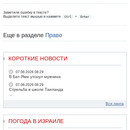
Заметили ошибку в тексте?
Выделите текст мышью и нажмите
+
Ctrl
Enter
Еще в разделе
Право
КОРОТКИЕ НОВОСТИ
07.08.2026 08:29
В Бат-Яме утонул мужчина
07.08.2026 08:29
Стрельба в школе Таиланда
07.08.2026 06:47
Недалеко от Бейт-Шемеша погиб велосипедист
Вся лента
07.08.2026 06:24
Саудовская Аравия сообщает о нападении хуситов
ПОГОДА В ИЗРАИЛЕ
06.08.2026 13:43
И еще иранские агенты