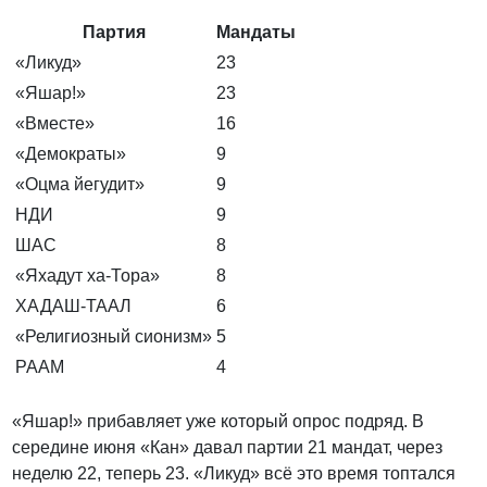
Партия
Мандаты
«Ликуд»
23
«Яшар!»
23
«Вместе»
16
«Демократы»
9
«Оцма йегудит»
9
НДИ
9
ШАС
8
«Яхадут ха-Тора»
8
ХАДАШ-ТААЛ
6
«Религиозный сионизм»
5
РААМ
4
«Яшар!» прибавляет уже который опрос подряд. В
середине июня «Кан» давал партии 21 мандат, через
неделю 22, теперь 23. «Ликуд» всё это время топтался