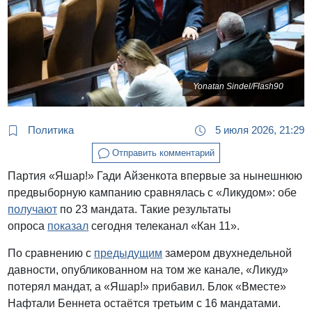
Yonatan Sindel/Flash90
Политика
5 июля 2026, 21:29
Отправить комментарий
Партия «Яшар!» Гади Айзенкота впервые за нынешнюю
предвыборную кампанию сравнялась с «Ликудом»: обе
получают
по 23 мандата. Такие результаты
опроса
показал
сегодня телеканал «Кан 11».
По сравнению с
предыдущим
замером двухнедельной
давности, опубликованном на том же канале, «Ликуд»
потерял мандат, а «Яшар!» прибавил. Блок «Вместе»
Нафтали Беннета остаётся третьим с 16 мандатами.