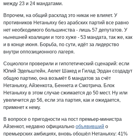
между 23 и 24 мандатами.
Впрочем, на общий расклад это никак не влияет. У
противников Нетаньяху без арабских партий все равно
нет необходимого большинства - лишь 57 депутатов. У
нынешней коалиции и того хуже - 53 мандата, так же, как
и в конце июня. Борьба, по сути, идёт за лидерство
внутри оппозиционного лагеря.
Социологи проверили и гипотетический сценарий: если
Юлий Эдельштейн, Аелет Шакед и Гилад Эрдан создадут
общую партию, она возьмёт 6 мандатов за счёт
Нетаньяху, Айзенкота, Беннета и Смотрича. Блок
Нетаньяху в этом случае сжимается до 50 мест. Ну или
увеличится до 56, если эта партия, как и ожидается,
примкнет к нему.
В вопросе о пригодности на пост премьер-министра
Айзенкот, недавно официально
объявивший
о
премьерских амбициях, вновь обошёл Нетаньяху: 41%