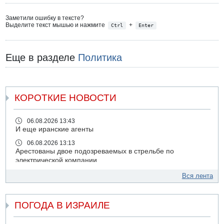
Заметили ошибку в тексте?
Выделите текст мышью и нажмите
+
Ctrl
Enter
Еще в разделе
Политика
КОРОТКИЕ НОВОСТИ
06.08.2026 13:43
И еще иранские агенты
06.08.2026 13:13
Арестованы двое подозреваемых в стрельбе по
электрической компании
06.08.2026 13:07
Вся лента
Возле Кирьят-Арбы пожар на местности
06.08.2026 12:06
ПОГОДА В ИЗРАИЛЕ
США не будут давить на Израиль в вопросе Ливана
06.08.2026 11:41