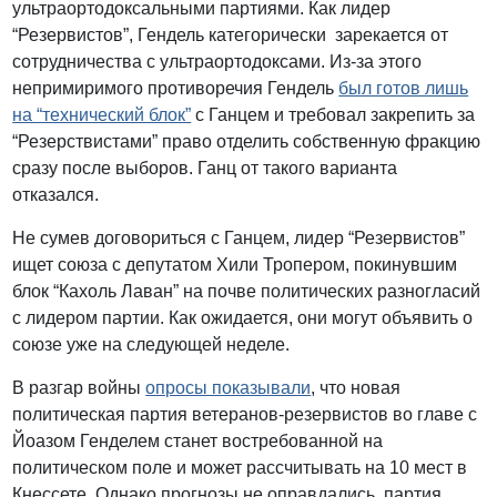
ультраортодоксальными партиями. Как лидер
“Резервистов”, Гендель категорически зарекается от
сотрудничества с ультраортодоксами. Из-за этого
непримиримого противоречия Гендель
был готов лишь
на “технический блок”
с Ганцем и требовал закрепить за
“Резерствистами” право отделить собственную фракцию
сразу после выборов. Ганц от такого варианта
отказался.
Не сумев договориться с Ганцем, лидер “Резервистов”
ищет союза с депутатом Хили Тропером, покинувшим
блок “Кахоль Лаван” на почве политических разногласий
с лидером партии. Как ожидается, они могут объявить о
союзе уже на следующей неделе.
В разгар войны
опросы показывали
, что новая
политическая партия ветеранов-резервистов во главе с
Йоазом Генделем станет востребованной на
политическом поле и может рассчитывать на 10 мест в
Кнессете. Однако прогнозы не оправдались, партия