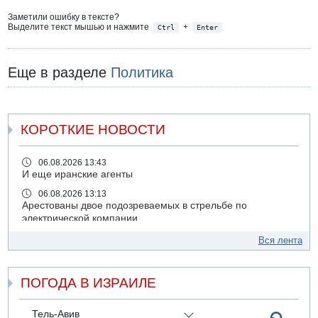
Заметили ошибку в тексте?
Выделите текст мышью и нажмите
+
Ctrl
Enter
Еще в разделе
Политика
КОРОТКИЕ НОВОСТИ
06.08.2026 13:43
И еще иранские агенты
06.08.2026 13:13
Арестованы двое подозреваемых в стрельбе по
электрической компании
06.08.2026 13:07
Вся лента
Возле Кирьят-Арбы пожар на местности
06.08.2026 12:06
ПОГОДА В ИЗРАИЛЕ
США не будут давить на Израиль в вопросе Ливана
06.08.2026 11:41
Трое подростков ограбили сексшоп в Холоне
Тель-Авив