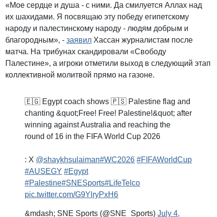
«Мое сердце и душа - с ними. Да смилуется Аллах над
их шахидами. Я посвящаю эту победу египетскому
народу и палестинскому народу - людям добрым и
благородным», -
заявил
Хассан журналистам после
матча. На трибунах скандировали «Свободу
Палестине», а игроки отметили выход в следующий этап
коллективной молитвой прямо на газоне.
🇪🇬 Egypt coach shows 🇵🇸 Palestine flag and
chanting &quot;Free! Free! Palestine!&quot; after
winning against Australia and reaching the
round of 16 in the FIFA World Cup 2026
: X
@shaykhsulaiman
#WC2026
#FIFAWorldCup
#AUSEGY
#Egypt
#Palestine
#SNESports
#LifeTelco
pic.twitter.com/G9YlryPxH6
&mdash; SNE Sports (@SNE_Sports)
July 4,