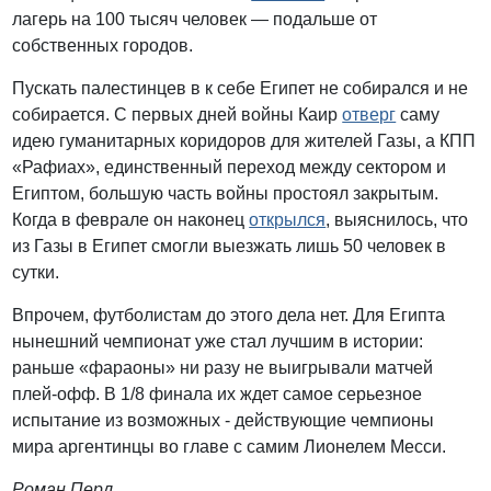
лагерь на 100 тысяч человек — подальше от
собственных городов.
Пускать палестинцев в к себе Египет не собирался и не
собирается. С первых дней войны Каир
отверг
саму
идею гуманитарных коридоров для жителей Газы, а КПП
«Рафиах», единственный переход между сектором и
Египтом, большую часть войны простоял закрытым.
Когда в феврале он наконец
открылся
, выяснилось, что
из Газы в Египет смогли выезжать лишь 50 человек в
сутки.
Впрочем, футболистам до этого дела нет. Для Египта
нынешний чемпионат уже стал лучшим в истории:
раньше «фараоны» ни разу не выигрывали матчей
плей-офф. В 1/8 финала их ждет самое серьезное
испытание из возможных - действующие чемпионы
мира аргентинцы во главе с самим Лионелем Месси.
Роман Перл