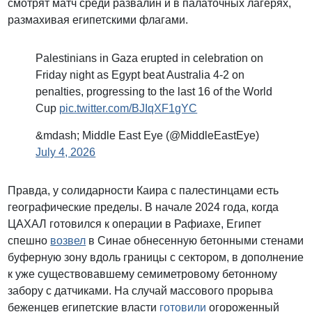
смотрят матч среди развалин и в палаточных лагерях,
размахивая египетскими флагами.
Palestinians in Gaza erupted in celebration on
Friday night as Egypt beat Australia 4-2 on
penalties, progressing to the last 16 of the World
Cup
pic.twitter.com/BJIqXF1gYC
&mdash; Middle East Eye (@MiddleEastEye)
July 4, 2026
Правда, у солидарности Каира с палестинцами есть
географические пределы. В начале 2024 года, когда
ЦАХАЛ готовился к операции в Рафиахе, Египет
спешно
возвел
в Синае обнесенную бетонными стенами
буферную зону вдоль границы с сектором, в дополнение
к уже существовавшему семиметровому бетонному
забору с датчиками. На случай массового прорыва
беженцев египетские власти
готовили
огороженный