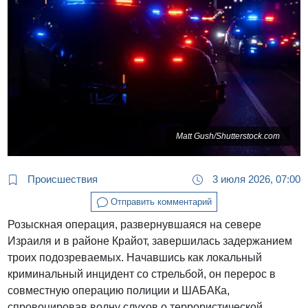
Matt Gush/Shutterstock.com
Происшествия
3 июля 2026, 07:00
Отправить комментарий
Розыскная операция, развернувшаяся на севере
Израиля и в районе Крайот, завершилась задержанием
троих подозреваемых. Начавшись как локальный
криминальный инцидент со стрельбой, он перерос в
совместную операцию полиции и ШАБАКа,
спровоцировав волну слухов о террористической