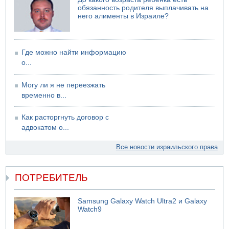
06.08.2026 12:06
обязанность родителя выплачивать на
США не будут давить на Израиль в вопросе Ливана
него алименты в Израиле?
06.08.2026 11:41
Трое подростков ограбили сексшоп в Холоне
Где можно найти информацию
о...
Могу ли я не переезжать
временно в...
Как расторгнуть договор с
адвокатом о...
Все новости израильского права
ПОТРЕБИТЕЛЬ
Samsung Galaxy Watch Ultra2 и Galaxy
Watch9