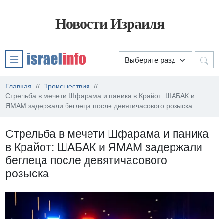
Новости Израиля
Главная
Происшествия
Стрельба в мечети Шфарама и паника в Крайот: ШАБАК и
ЯМАМ задержали беглеца после девятичасового розыска
Стрельба в мечети Шфарама и паника
в Крайот: ШАБАК и ЯМАМ задержали
беглеца после девятичасового
розыска