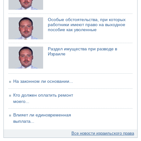
06.08.2026 13:43
И еще иранские агенты
06.08.2026 13:13
Особые обстоятельства, при которых
Арестованы двое подозреваемых в стрельбе по
работники имеют право на выходное
электрической компании
пособие как уволенные
06.08.2026 13:07
Возле Кирьят-Арбы пожар на местности
Раздел имущества при разводе в
06.08.2026 12:06
Израиле
США не будут давить на Израиль в вопросе Ливана
06.08.2026 11:41
Трое подростков ограбили сексшоп в Холоне
На законном ли основании...
Кто должен оплатить ремонт
моего...
Влияет ли единовременная
выплата...
Все новости израильского права