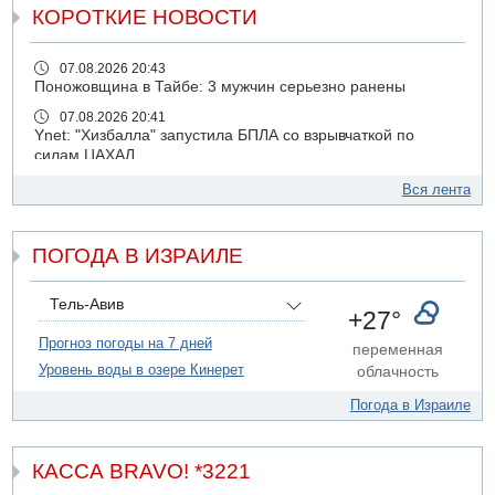
КОРОТКИЕ НОВОСТИ
07.08.2026 20:43
Поножовщина в Тайбе: 3 мужчин серьезно ранены
07.08.2026 20:41
Ynet: "Хизбалла" запустила БПЛА со взрывчаткой по
силам ЦАХАЛ
07.08.2026 19:16
Вся лента
ДТП в Ашдоде: тяжело ранены двое маленьких детей
07.08.2026 19:14
ПОГОДА В ИЗРАИЛЕ
Скончался водитель, врезавшийся в стену в
Иерусалиме
07.08.2026 17:57
Тель-Авив
+27°
Подозреваемый в домогательствах в хостеле - Гильбоа
Дахан
Прогноз погоды на 7 дней
переменная
Уровень воды в озере Кинерет
облачность
07.08.2026 17:55
Обнародовано имя полицейского, подозреваемого в
Погода в Израиле
коррупционных отношениях с Йоавом Элиаси
07.08.2026 17:51
БАГАЦ отказался заморозить лишение налоговых льгот
КАССА BRAVO! *3221
для уклонистов-харедим