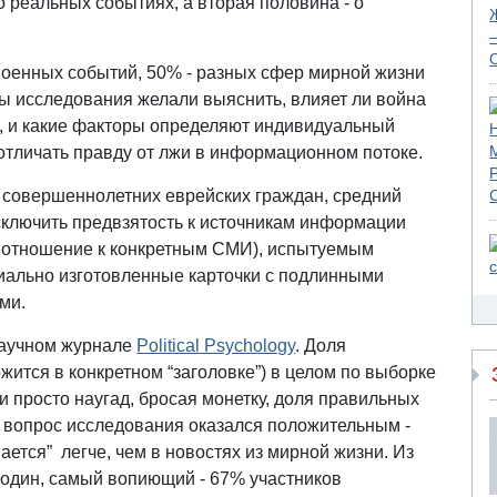
о реальных событиях, а вторая половина - о
военных событий, 50% - разных сфер мирной жизни
оры исследования желали выяснить, влияет ли война
, и какие факторы определяют индивидуальный
 отличать правду от лжи в информационном потоке.
о совершеннолетних еврейских граждан, средний
исключить предвзятость к источникам информации
ое отношение к конкретным СМИ), испытуемым
циально изготовленные карточки с подлинными
ями.
аучном журнале
Political Psychology
. Доля
жится в конкретном “заголовке”) в целом по выборке
и просто наугад, бросая монетку, доля правильных
й вопрос исследования оказался положительным -
ется” легче, чем в новостях из мирной жизни. Из
один, самый вопиющий - 67% участников