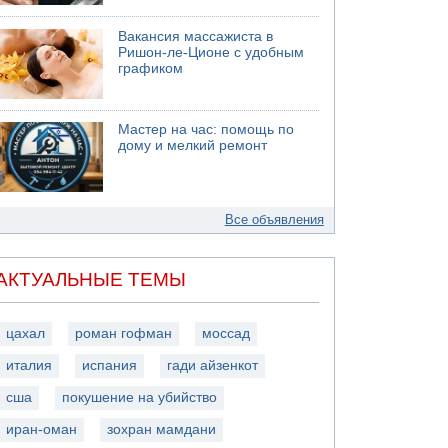
Вакансия массажиста в
Ришон-ле-Ционе с удобным
графиком
Мастер на час: помощь по
дому и мелкий ремонт
Все объявления
АКТУАЛЬНЫЕ ТЕМЫ
цахал
роман гофман
моссад
италия
испания
гади айзенкот
сша
покушение на убийство
иран-оман
зохран мамдани