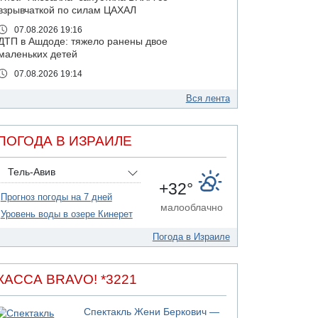
взрывчаткой по силам ЦАХАЛ
07.08.2026 19:16
ДТП в Ашдоде: тяжело ранены двое
маленьких детей
07.08.2026 19:14
Скончался водитель, врезавшийся в стену в
Иерусалиме
Вся лента
07.08.2026 17:57
Подозреваемый в домогательствах в хостеле
ПОГОДА В ИЗРАИЛЕ
- Гильбоа Дахан
07.08.2026 17:55
Тель-Авив
Обнародовано имя полицейского,
+32°
подозреваемого в коррупционных
Прогноз погоды на 7 дней
отношениях с Йоавом Элиаси
малооблачно
Уровень воды в озере Кинерет
07.08.2026 17:51
БАГАЦ отказался заморозить лишение
Погода в Израиле
налоговых льгот для уклонистов-харедим
07.08.2026 17:48
В Иерусалиме водитель врезался в забор и
КАССА BRAVO! *3221
серьезно пострадал
07.08.2026 13:47
Спектакль Жени Беркович —