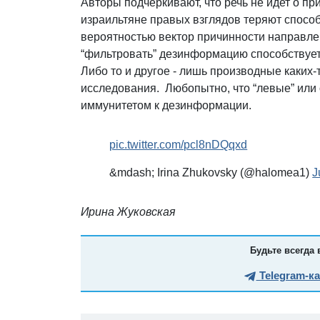
Авторы подчеркивают, что речь не идет о пр
израильтяне правых взглядов теряют способ
вероятностью вектор причинности направлен
“фильтровать” дезинформацию способствуе
Либо то и другое - лишь производные каких-
исследования. Любопытно, что “левые” или
иммунитетом к дезинформации.
pic.twitter.com/pcl8nDQqxd
&mdash; Irina Zhukovsky (@halomea1)
J
Ирина Жуковская
Будьте всегда 
Telegram-к