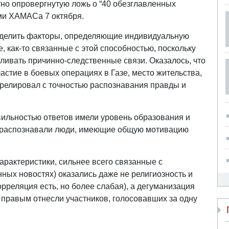
тно опровергнутую ложь о “40 обезглавленных
ми ХАМАСа 7 октября.
еделить факторы, определяющие индивидуальную
е, как-то связанные с этой способностью, поскольку
вливать причинно-следственные связи. Оказалось, что
стие в боевых операциях в Газе, место жительства,
ррелировал с точностью распознавания правды и
ильностью ответов имели уровень образования и
е распознавали люди, имеющие общую мотивацию
арактеристики, сильнее всего связанные с
ных новостях) оказались даже не религиозность и
рреляция есть, но более слабая), а дегуманизация
К правым отнесли участников, голосовавших за одну