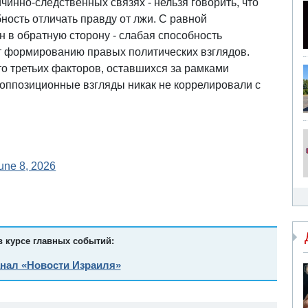
ичинно-следственных связях - нельзя говорить, что
ность отличать правду от лжи. С равной
 в обратную сторону - слабая способность
т формированию правых политических взглядов.
то третьих факторов, оставшихся за рамками
 оппозиционные взгляды никак не коррелировали с
une 8, 2026
в курсе главных событий:
анал «Новости Израиля»