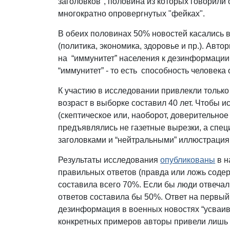
заголовков", половина из которых говорили 
многократно опровергнутых "фейках".
В обеих половинах 50% новостей касались 
(политика, экономика, здоровье и пр.). Авт
на “иммунитет” населения к дезинформации
“иммунитет” - то есть способность человека
К участию в исследовании привлекли тольк
возраст в выборке составил 40 лет. Чтобы 
(скептическое или, наоборот, доверительн
предъявлялись не газетные вырезки, а спе
заголовками и “нейтральными” иллюстраци
Результаты исследования
опубликованы
в н
правильных ответов (правда или ложь содер
составила всего 70%. Если бы люди отвечал
ответов составила бы 50%. Ответ на первы
дезинформация в военных новостях “усваива
конкретных примеров авторы привели лишь 