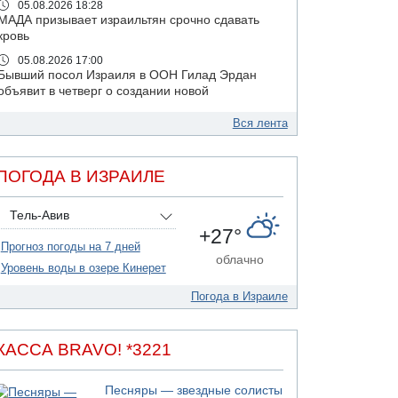
05.08.2026 18:28
МАДА призывает израильтян срочно сдавать
кровь
05.08.2026 17:00
Бывший посол Израиля в ООН Гилад Эрдан
объявит в четверг о создании новой
политической партии
Вся лента
05.08.2026 13:49
На севере Израиля на берег выбросило тело
05.08.2026 13:32
ПОГОДА В ИЗРАИЛЕ
В России горят новые склады
05.08.2026 10:19
Тель-Авив
Хуситы сообщают об атаке по Саудовскому
+27°
танкеру
Прогноз погоды на 7 дней
облачно
05.08.2026 10:16
Уровень воды в озере Кинерет
Левые активисты пытались ворваться в офис
"Религиозного сионизма"
Погода в Израиле
05.08.2026 06:42
В Дубае поднимается дым над портом
КАССА BRAVO! *3221
05.08.2026 06:41
Еще один меморандум для Ирана
Песняры — звездные солисты