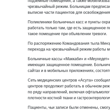
подземные помещения, а также мобилизоват
чрезвычайный режим. Больницам предписан
выписке части пациентов для освобождения
Поликлиники больничных касс и пункты охран
работать только там, где есть защищенное 
такое помещение при объявлении тревоги.
По распоряжению Командования тыла Минзд
перехода на чрезвычайный режим работы м
Больничные кассы «Маккаби» и «Меухедет» б
имеющих защищенное помещение. Больничны
сайтах и в мобильных приложениях, состоя
Сеть медицинских центров «Асута» сообщил
центров продолжит работать в обычном реж
по ряду направлений, включая офтальмолог
плотности костной ткани и гастроэнтеролог
Пациенты, чьи записи были отменены, смогут