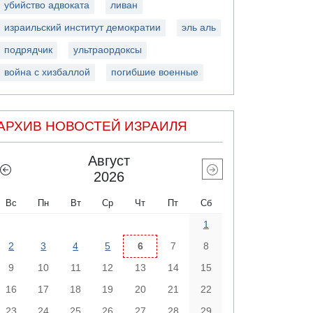
убийство адвоката
ливан
израильский институт демократии
эль аль
подрядчик
ультраордоксы
война с хизбаллой
погибшие военные
АРХИВ НОВОСТЕЙ ИЗРАИЛЯ
Август
2026
Вс
Пн
Вт
Ср
Чт
Пт
Сб
1
2
3
4
5
6
7
8
9
10
11
12
13
14
15
16
17
18
19
20
21
22
23
24
25
26
27
28
29