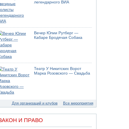
04.08.2026 20:31
легендарного ВИА
Минздрав и Министерство экологии
сообщили о необычно высоком уровне
загрязнения воды в девяти реках и ручьях на
севере страны
04.08.2026 19:20
Шоссе 6 и участок шоссе 1 в восточном
Вечер Юлии Рутберг —
Кабаре Бродячая Собака
направлении в районе Бейт-Шемеша вновь
открыты для движения
04.08.2026 18:17
75-летний мужчина получил тяжелые
ножевые ранения в результате нападения на
улице Левински в Тель-Авиве
Театр У Никитских Ворот
Марка Розовского — Свадьба
04.08.2026 13:48
Американцы за пять месяцев израсходовали
почти все запасы ракет
04.08.2026 13:12
Ракетная атака на судно вблизи Омана
Для организаций и клубов
Все мероприятия
04.08.2026 12:29
Малыш обварился супом в Бней-Браке
04.08.2026 10:13
ЗАКОН И ПРАВО
Троих подростков унесло течением на
Кинерете