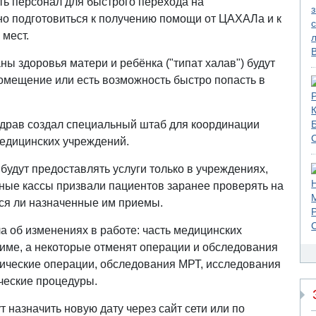
ь персонал для быстрого перехода на
о подготовиться к получению помощи от ЦАХАЛа и к
 мест.
ы здоровья матери и ребёнка ("типат халав") будут
помещение или есть возможность быстро попасть в
рав создал специальный штаб для координации
едицинских учреждений.
удут предоставлять услуги только в учреждениях,
е кассы призвали пациентов заранее проверять на
тся ли назначенные им приемы.
а об изменениях в работе: часть медицинских
име, а некоторые отменят операции и обследования
ические операции, обследования МРТ, исследования
ические процедуры.
 назначить новую дату через сайт сети или по