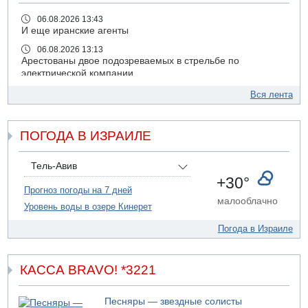
06.08.2026 13:43
И еще иранские агенты
06.08.2026 13:13
Арестованы двое подозреваемых в стрельбе по
электрической компании
06.08.2026 13:07
Вся лента
Возле Кирьят-Арбы пожар на местности
06.08.2026 12:06
ПОГОДА В ИЗРАИЛЕ
США не будут давить на Израиль в вопросе Ливана
06.08.2026 11:41
Трое подростков ограбили сексшоп в Холоне
Тель-Авив
+30°
06.08.2026 08:45
Прогноз погоды на 7 дней
Взрыв в Северном Тель-Авиве
малооблачно
Уровень воды в озере Кинерет
06.08.2026 08:11
Украинская атака на российский НПЗ
Погода в Израиле
05.08.2026 18:30
Израиль провел испытания системы противоракетной
обороны "Хец"
КАССА BRAVO! *3221
05.08.2026 18:28
МАДА призывает израильтян срочно сдавать кровь
Песняры — звездные солисты