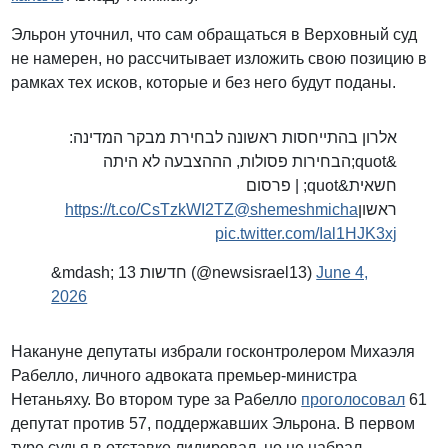
Эльрон уточнил, что сам обращаться в Верховный суд
не намерен, но рассчитывает изложить свою позицию в
рамках тех исков, которые и без него будут поданы.
אלרון בהתייחסות ראשונה לבחירת מבקר המדינה:
&quot;הבחירות פסולות, הההצבעה לא היתה
חשאית&quot; | פרסום
https://t.co/CsTzkWI2TZ
@shemeshmicha
ראשון
pic.twitter.com/Ial1HJK3xj
&mdash; חדשות 13 (@newsisrael13)
June 4,
2026
Накануне депутаты избрали госконтролером Михаэля
Рабелло, личного адвоката премьер-министра
Нетаньяху. Во втором туре за Рабелло
проголосовал
61
депутат против 57, поддержавших Эльрона. В первом
туре судья в отставке лидировал, но не набрал