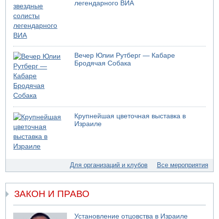
легендарного ВИА
05.08.2026 17:00
Бывший посол Израиля в ООН Гилад Эрдан объявит в
четверг о создании новой политической партии
05.08.2026 13:49
На севере Израиля на берег выбросило тело
Вечер Юлии Рутберг — Кабаре
05.08.2026 13:32
Бродячая Собака
В России горят новые склады
05.08.2026 10:19
Хуситы сообщают об атаке по Саудовскому танкеру
05.08.2026 10:16
Левые активисты пытались ворваться в офис
Крупнейшая цветочная выставка в
"Религиозного сионизма"
Израиле
05.08.2026 06:42
В Дубае поднимается дым над портом
05.08.2026 06:41
Еще один меморандум для Ирана
Для организаций и клубов
Все мероприятия
04.08.2026 20:31
Минздрав и Министерство экологии сообщили о
необычно высоком уровне загрязнения воды в девяти
ЗАКОН И ПРАВО
реках и ручьях на севере страны
04.08.2026 19:20
Установление отцовства в Израиле