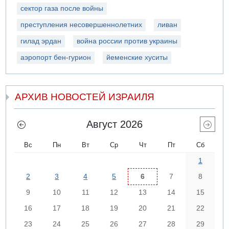
сектор газа после войны
преступления несовершеннолетних
ливан
гилад эрдан
война россии против украины
аэропорт бен-гурион
йеменские хуситы
АРХИВ НОВОСТЕЙ ИЗРАИЛЯ
Август 2026
Вс
Пн
Вт
Ср
Чт
Пт
Сб
1
2
3
4
5
6
7
8
9
10
11
12
13
14
15
16
17
18
19
20
21
22
23
24
25
26
27
28
29