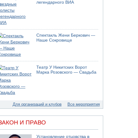
Моджтаба Хаменеи в плохом состоянии
легендарного ВИА
07.08.2026 11:55
Министр обороны ушел с заседания кабинета
на свадьбу
07.08.2026 11:05
Саудовская Аравия опасается нападения
Спектакль Жени Беркович —
хуситов и иракских ополченцев
Наше Сокровище
07.08.2026 08:29
В Бат-Яме утонул мужчина
07.08.2026 08:29
Стрельба в школе Таиланда
Театр У Никитских Ворот
Марка Розовского — Свадьба
07.08.2026 06:47
Недалеко от Бейт-Шемеша погиб
велосипедист
07.08.2026 06:24
Саудовская Аравия сообщает о нападении
хуситов
Для организаций и клубов
Все мероприятия
06.08.2026 13:43
И еще иранские агенты
ЗАКОН И ПРАВО
06.08.2026 13:13
Арестованы двое подозреваемых в стрельбе
по электрической компании
Установление отцовства в