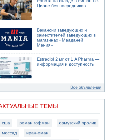
Работа на складе в Ришон ле-
Ционе без посредников
Вакансии заведующих и
заместителей заведующих в
магазинах «Мааданей
Мания»
Estradiol 2 мг от 1 A Pharma —
информация и доступность
Все объявления
АКТУАЛЬНЫЕ ТЕМЫ
сша
роман гофман
ормузский пролив
моссад
иран-оман