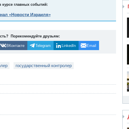
в курсе главных событий:
анал «Новости Израиля»
ость? Порекомендуйте друзьям:
ВКонтакте
Telegram
LinkedIn
Email
олер
государственный контролер