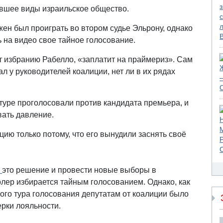
вшее виды израильское общество.
жен был проиграть во втором судье Эльрону, однако
ь на видео свое тайное голосование.
ет избранию Рабелло, «заплатит на праймериз». Сам
л у руководителей коалиции, нет ли в их рядах
туре проголосовали против кандидата премьера, и
вать давление.
ию только потому, что его вынудили заснять своё
ь
это решение и провести новые выборы в
олер избирается тайным голосованием. Однако, как
рого тура голосования депутатам от коалиции было
ерки лояльности.