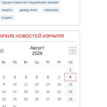
турция-пакистан-саудовская аравия
смерть
давид зини
гиватаим
поджог
АРХИВ НОВОСТЕЙ ИЗРАИЛЯ
Август
2026
Вс
Пн
Вт
Ср
Чт
Пт
Сб
1
2
3
4
5
6
7
8
9
10
11
12
13
14
15
16
17
18
19
20
21
22
23
24
25
26
27
28
29
30
31