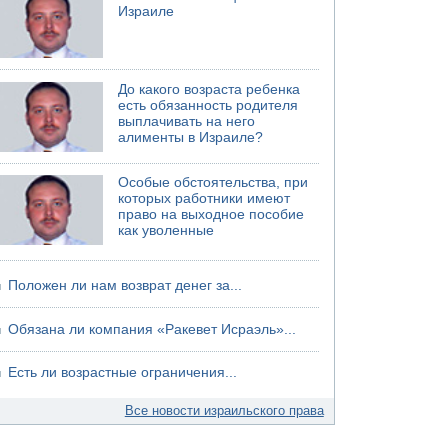
Израиле
06.08.2026 13:07
Возле Кирьят-Арбы пожар на местности
06.08.2026 12:06
США не будут давить на Израиль в вопросе
До какого возраста ребенка
Ливана
есть обязанность родителя
выплачивать на него
06.08.2026 11:41
алименты в Израиле?
Трое подростков ограбили сексшоп в Холоне
Особые обстоятельства, при
которых работники имеют
право на выходное пособие
как уволенные
Положен ли нам возврат денег за...
Обязана ли компания «Ракевет Исраэль»...
Есть ли возрастные ограничения...
Все новости израильского права