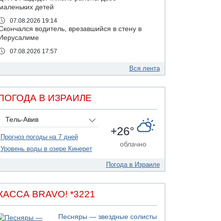
маленьких детей
07.08.2026 19:14
Скончался водитель, врезавшийся в стену в
Иерусалиме
07.08.2026 17:57
Подозреваемый в домогательствах в хостеле
- Гильбоа Дахан
Вся лента
07.08.2026 17:55
Обнародовано имя полицейского,
ПОГОДА В ИЗРАИЛЕ
подозреваемого в коррупционных
отношениях с Йоавом Элиаси
Тель-Авив
07.08.2026 17:51
+26°
БАГАЦ отказался заморозить лишение
Прогноз погоды на 7 дней
налоговых льгот для уклонистов-харедим
облачно
Уровень воды в озере Кинерет
07.08.2026 17:48
В Иерусалиме водитель врезался в забор и
Погода в Израиле
серьезно пострадал
07.08.2026 13:47
Ливанская армия сообщила о ранении
КАССА BRAVO! *3221
солдата
07.08.2026 13:39
Песняры — звездные солисты