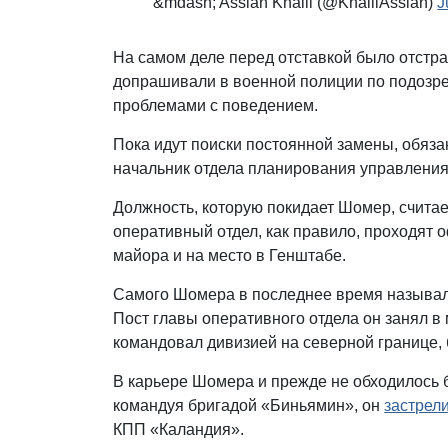
&mdash; Asslan Khalil (@KhalilAsslan)
J
На самом деле перед отставкой было отстра
допрашивали в военной полиции по подозре
проблемами с поведением.
Пока идут поиски постоянной замены, обяза
начальник отдела планирования управления,
Должность, которую покидает Шомер, считае
оперативный отдел, как правило, проходят 
майора и на место в Генштабе.
Самого Шомера в последнее время называл
Пост главы оперативного отдела он занял в 
командовал дивизией на северной границе,
В карьере Шомера и прежде не обходилось б
командуя бригадой «Биньямин», он
застрел
КПП «Каландия».