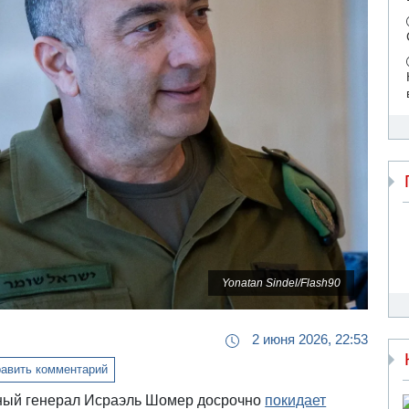
Yonatan Sindel/Flash90
2 июня 2026, 22:53
авить комментарий
ный генерал Исраэль Шомер досрочно
покидает