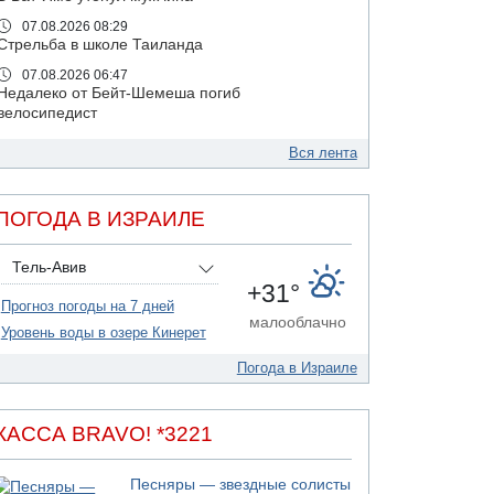
07.08.2026 08:29
Стрельба в школе Таиланда
07.08.2026 06:47
Недалеко от Бейт-Шемеша погиб
велосипедист
07.08.2026 06:24
Вся лента
Саудовская Аравия сообщает о нападении
хуситов
06.08.2026 13:43
ПОГОДА В ИЗРАИЛЕ
И еще иранские агенты
06.08.2026 13:13
Тель-Авив
Арестованы двое подозреваемых в стрельбе
+31°
по электрической компании
Прогноз погоды на 7 дней
малооблачно
06.08.2026 13:07
Уровень воды в озере Кинерет
Возле Кирьят-Арбы пожар на местности
Погода в Израиле
06.08.2026 12:06
США не будут давить на Израиль в вопросе
Ливана
КАССА BRAVO! *3221
06.08.2026 11:41
Трое подростков ограбили сексшоп в Холоне
Песняры — звездные солисты