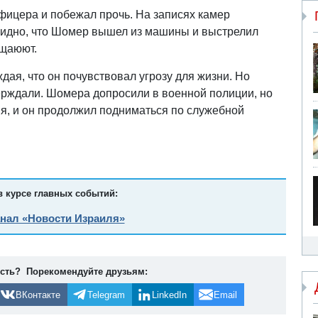
фицера и побежал прочь. На записях камер
видно, что Шомер вышел из машины и выстрелил
ещаюют.
дая, что он почувствовал угрозу для жизни. Но
верждали. Шомера допросили в военной полиции, но
ия, и он продолжил подниматься по служебной
в курсе главных событий:
анал «Новости Израиля»
ость? Порекомендуйте друзьям:
ВКонтакте
Telegram
LinkedIn
Email