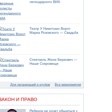
06.08.2026 08:45
легендарного ВИА
Взрыв в Северном Тель-Авиве
06.08.2026 08:11
Украинская атака на российский НПЗ
05.08.2026 18:30
Израиль провел испытания системы
Театр У Никитских Ворот
противоракетной обороны "Хец"
Марка Розовского — Свадьба
05.08.2026 18:28
МАДА призывает израильтян срочно сдавать
кровь
05.08.2026 17:00
Бывший посол Израиля в ООН Гилад Эрдан
Спектакль Жени Беркович —
объявит в четверг о создании новой
Наше Сокровище
политической партии
05.08.2026 13:49
На севере Израиля на берег выбросило тело
05.08.2026 13:32
Для организаций и клубов
Все мероприятия
В России горят новые склады
ЗАКОН И ПРАВО
Ребенок не хочет общаться с