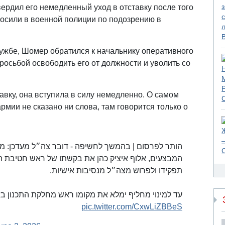
ердил его немедленный уход в отставку после того
росили в военной полиции по подозрению в
ужбе, Шомер обратился к начальнику оперативного
росьбой освободить его от должности и уволить со
авку, она вступила в силу немедленно. О самом
ии не сказано ни слова, там говорится только о
המבצעים, אלוף איציק כהן את בקשתו של ראש חטיבת ה
תפקידו ולפרוש מצה״ל מנסיבות אישיות.
עד למינוי מחליף ימלא את מקומו ראש מחלקת התכנו.…
pic.twitter.com/CxwLiZBBeS