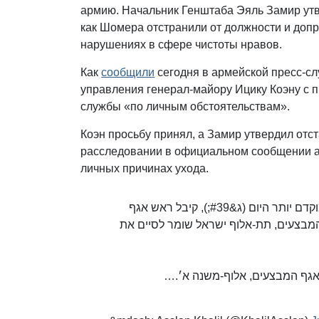
армию. Начальник Генштаба Эяль Замир утв
как Шомера отстранили от должности и доп
нарушениях в сфере чистоты нравов.
Как
сообщили
сегодня в армейской пресс-сл
управления генерал-майору Ицику Коэну с п
службы «по личным обстоятельствам».
Коэн просьбу принял, а Замир утвердил отст
расследовании в официальном сообщении арм
личных причинах ухода.
הותר לפרסום | בהמשך לחשיפה - דובר צה״ל מעדכן: מוקדם יותר היום (ג&#39;), קיבל ראש אגף
מבצעים, תת-אלוף ישראל שומר לסיים את
ן באגף המבצעים, אלוף-משנה א׳