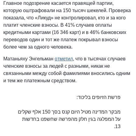
Главное подозрение касается правящей партии,
которую оштрафовали на 150 тысяч шекелей. Проверка
показала, что «Ликуд» не контролировал, кто и за кого
платит членские взносы. В 41% случаев оплаты
кредитными картами (16 346 карт) и в 46% банковских
переводов один и тот же платеж покрывал взносы
более чем за одного человека.
Матаньяху Энгельман
отметил
, что в тысячах случаев
членские взносы за людей с разными, никак не
связанными между собой фамилиями вносились одним
и тем же платежным средством.
פרשת הזיופים בליכוד:
מבקר המדינה מטיל היום קנס בסך 150 אלף שקלים
על המפלגה בגין חלק מהפרשה שחשפנו בחדשות
13.