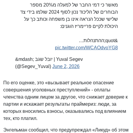
מאשר כי דמי החבר של למעלה מ20% מספר
הבוחרים של הליכוד נכון לסוף 2024 שולמו בידי צד
שלישי שככל הנראה אינו בן משפחה וכותב כך על
היכולת לקיים פריימריז הוגנים:
&quot;ההתנהלות…
pic.twitter.com/WCAOdvoYG8
&mdash; יובל שגב | Yuval Segev
(@Segev_Yuval)
June 2, 2026
По его оценке, это «вызывает реальное опасение
совершения уголовных преступлений» - оплаты
членства одним лицом за другое, что снижает доверие к
партии и искажает результаты праймериз: люди, за
которых вносились взносы, оказывались под влиянием
тех, кто платил.
Энгельман сообщил, что предупреждал «Ликуд» об этом