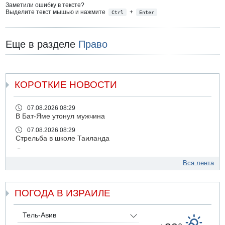
Заметили ошибку в тексте?
Выделите текст мышью и нажмите
+
Ctrl
Enter
Еще в разделе
Право
КОРОТКИЕ НОВОСТИ
07.08.2026 08:29
В Бат-Яме утонул мужчина
07.08.2026 08:29
Стрельба в школе Таиланда
07.08.2026 06:47
Недалеко от Бейт-Шемеша погиб велосипедист
Вся лента
07.08.2026 06:24
Саудовская Аравия сообщает о нападении хуситов
ПОГОДА В ИЗРАИЛЕ
06.08.2026 13:43
И еще иранские агенты
Тель-Авив
06.08.2026 13:13