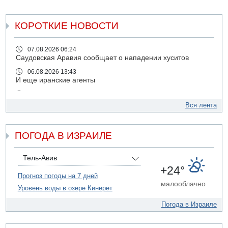
КОРОТКИЕ НОВОСТИ
07.08.2026 06:24
Саудовская Аравия сообщает о нападении хуситов
06.08.2026 13:43
И еще иранские агенты
06.08.2026 13:13
Арестованы двое подозреваемых в стрельбе по
Вся лента
электрической компании
06.08.2026 13:07
ПОГОДА В ИЗРАИЛЕ
Возле Кирьят-Арбы пожар на местности
06.08.2026 12:06
США не будут давить на Израиль в вопросе Ливана
Тель-Авив
+24°
06.08.2026 11:41
Прогноз погоды на 7 дней
Трое подростков ограбили сексшоп в Холоне
малооблачно
Уровень воды в озере Кинерет
06.08.2026 08:45
Взрыв в Северном Тель-Авиве
Погода в Израиле
06.08.2026 08:11
Украинская атака на российский НПЗ