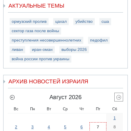
АКТУАЛЬНЫЕ ТЕМЫ
ормузский пролив
цахал
убийство
сша
сектор газа после войны
преступления несовершеннолетних
педофил
ливан
иран-оман
выборы 2026
война россии против украины
АРХИВ НОВОСТЕЙ ИЗРАИЛЯ
Август 2026
Вс
Пн
Вт
Ср
Чт
Пт
Сб
1
2
3
4
5
6
7
8