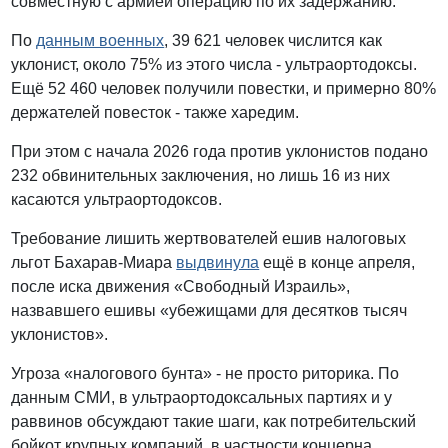
совместную с армией операцию по их задержанию.
По
данным военных
, 39 621 человек числится как
уклонист, около 75% из этого числа - ультраортодоксы.
Ещё 52 460 человек получили повестки, и примерно 80%
держателей повесток - также харедим.
При этом с начала 2026 года против уклонистов подано
232 обвинительных заключения, но лишь 16 из них
касаются ультраортодоксов.
Требование лишить жертвователей ешив налоговых
льгот Бахарав-Миара
выдвинула
ещё в конце апреля,
после иска движения «Свободный Израиль»,
назвавшего ешивы «убежищами для десятков тысяч
уклонистов».
Угроза «налогового бунта» - не просто риторика. По
данным СМИ, в ультраортодоксальных партиях и у
раввинов обсуждают такие шаги, как потребительский
бойкот крупных компаний, в частности концерна