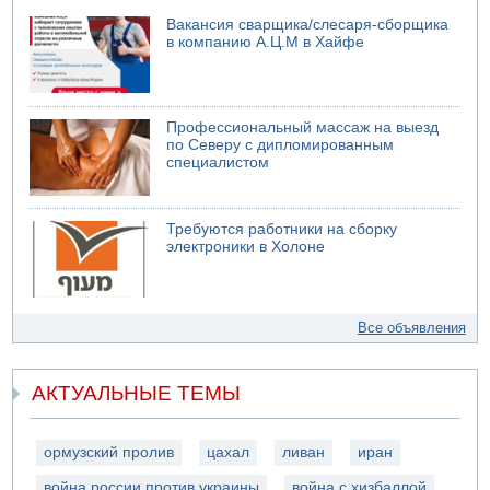
Вакансия сварщика/слесаря-сборщика
в компанию А.Ц.М в Хайфе
Профессиональный массаж на выезд
по Северу с дипломированным
специалистом
Требуются работники на сборку
электроники в Холоне
Все объявления
АКТУАЛЬНЫЕ ТЕМЫ
ормузский пролив
цахал
ливан
иран
война россии против украины
война с хизбаллой