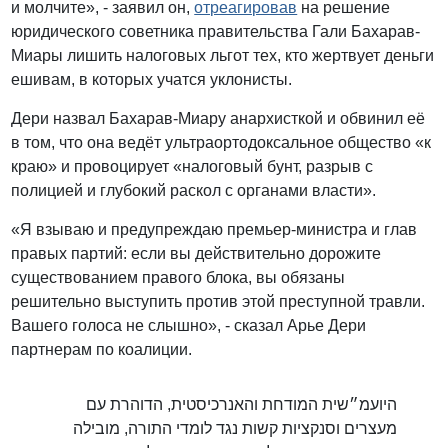
и молчите», - заявил он,
отреагировав
на решение
юридического советника правительства Гали Бахарав-
Миары лишить налоговых льгот тех, кто жертвует деньги
ешивам, в которых учатся уклонисты.
Дери назвал Бахарав-Миару анархисткой и обвинил её
в том, что она ведёт ультраортодоксальное общество «к
краю» и провоцирует «налоговый бунт, разрыв с
полицией и глубокий раскол с органами власти».
«Я взываю и предупреждаю премьер-министра и глав
правых партий: если вы действительно дорожите
существованием правого блока, вы обязаны
решительно выступить против этой преступной травли.
Вашего голоса не слышно», - сказал Арье Дери
партнерам по коалиции.
היועמ״שית המודחת והאנרכיסטית, הדוהרת עם
מעצרים וסנקציות קשות נגד לומדי התורה, מובילה