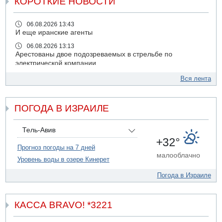
КОРОТКИЕ НОВОСТИ
06.08.2026 13:43
И еще иранские агенты
06.08.2026 13:13
Арестованы двое подозреваемых в стрельбе по
электрической компании
06.08.2026 13:07
Вся лента
Возле Кирьят-Арбы пожар на местности
06.08.2026 12:06
ПОГОДА В ИЗРАИЛЕ
США не будут давить на Израиль в вопросе Ливана
06.08.2026 11:41
Трое подростков ограбили сексшоп в Холоне
Тель-Авив
+32°
06.08.2026 08:45
Прогноз погоды на 7 дней
Взрыв в Северном Тель-Авиве
малооблачно
Уровень воды в озере Кинерет
06.08.2026 08:11
Украинская атака на российский НПЗ
Погода в Израиле
05.08.2026 18:30
Израиль провел испытания системы противоракетной
обороны "Хец"
КАССА BRAVO! *3221
05.08.2026 18:28