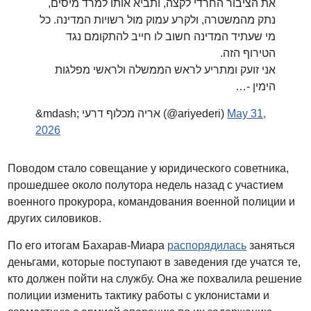
את הציבור החרדי לקצה, ותביא אותו למרד מיסים,
נתק מהמשטרה, ולקרע עמוק מול רשויות המדינה. כל
מי שעתיד המדינה חשוב לו חייב להתקומם נגד
הטירוף הזה.
אני זועק ומתריע לראש הממשלה ולראשי מפלגות
הימין -…
&mdash; אריה מכלוף דרעי (@ariyederi)
May 31,
2026
Поводом стало совещание у юридического советника,
прошедшее около полутора недель назад с участием
военного прокурора, командования военной полиции и
других силовиков.
По его итогам Бахарав-Миара
распорядилась
заняться
деньгами, которые поступают в заведения где учатся те,
кто должен пойти на службу. Она же похвалила решение
полиции изменить тактику работы с уклонистами и