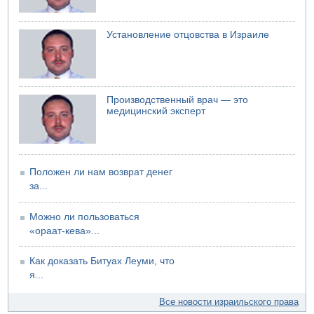
04.08.2026 19:20
Шоссе 6 и участок шоссе 1 в восточном направлении в
районе Бейт-Шемеша вновь открыты для движения
Установление отцовства в Израиле
04.08.2026 18:17
75-летний мужчина получил тяжелые ножевые ранения
в результате нападения на улице Левински в Тель-
Авиве
Производственный врач — это
медицинский эксперт
Положен ли нам возврат денег
за...
Можно ли пользоваться
«ораат-кева»...
Как доказать Битуах Леуми, что
я...
Все новости израильского права