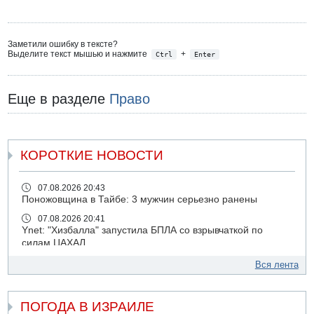
Заметили ошибку в тексте?
Выделите текст мышью и нажмите
+
Ctrl
Enter
Еще в разделе
Право
КОРОТКИЕ НОВОСТИ
07.08.2026 20:43
Поножовщина в Тайбе: 3 мужчин серьезно ранены
07.08.2026 20:41
Ynet: "Хизбалла" запустила БПЛА со взрывчаткой по
силам ЦАХАЛ
07.08.2026 19:16
Вся лента
ДТП в Ашдоде: тяжело ранены двое маленьких детей
07.08.2026 19:14
ПОГОДА В ИЗРАИЛЕ
Скончался водитель, врезавшийся в стену в