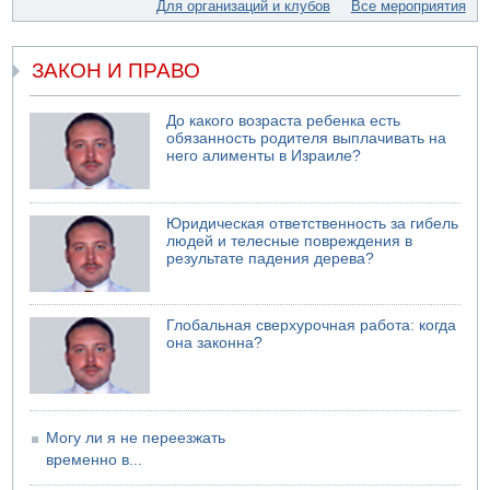
Стрельба в школе Таиланда
Для организаций и клубов
Все мероприятия
07.08.2026 06:47
Недалеко от Бейт-Шемеша погиб велосипедист
ЗАКОН И ПРАВО
07.08.2026 06:24
Саудовская Аравия сообщает о нападении хуситов
До какого возраста ребенка есть
06.08.2026 13:43
обязанность родителя выплачивать на
И еще иранские агенты
него алименты в Израиле?
06.08.2026 13:13
Арестованы двое подозреваемых в стрельбе по
электрической компании
Юридическая ответственность за гибель
людей и телесные повреждения в
06.08.2026 13:07
результате падения дерева?
Возле Кирьят-Арбы пожар на местности
06.08.2026 12:06
США не будут давить на Израиль в вопросе Ливана
Глобальная сверхурочная работа: когда
06.08.2026 11:41
она законна?
Трое подростков ограбили сексшоп в Холоне
Могу ли я не переезжать
временно в...