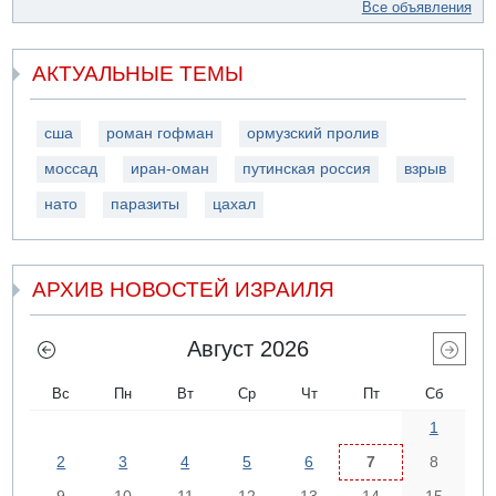
Все объявления
АКТУАЛЬНЫЕ ТЕМЫ
сша
роман гофман
ормузский пролив
моссад
иран-оман
путинская россия
взрыв
нато
паразиты
цахал
АРХИВ НОВОСТЕЙ ИЗРАИЛЯ
Август 2026
Вс
Пн
Вт
Ср
Чт
Пт
Сб
1
2
3
4
5
6
7
8
9
10
11
12
13
14
15