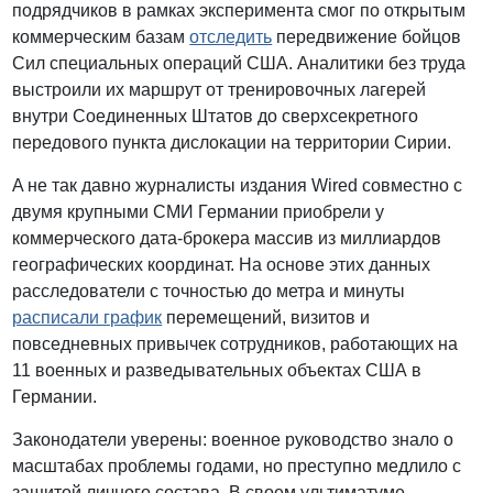
подрядчиков в рамках эксперимента смог по открытым
коммерческим базам
отследить
передвижение бойцов
Сил специальных операций США. Аналитики без труда
выстроили их маршрут от тренировочных лагерей
внутри Соединенных Штатов до сверхсекретного
передового пункта дислокации на территории Сирии.
A не так давно журналисты издания Wired совместно с
двумя крупными СМИ Германии приобрели у
коммерческого дата-брокера массив из миллиардов
географических координат. На основе этих данных
расследователи с точностью до метра и минуты
расписали график
перемещений, визитов и
повседневных привычек сотрудников, работающих на
11 военных и разведывательных объектах США в
Германии.
Законодатели уверены: военное руководство знало о
масштабах проблемы годами, но преступно медлило с
защитой личного состава. В своем ультиматуме