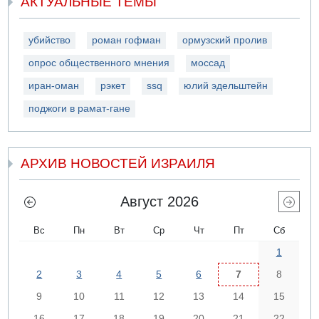
АКТУАЛЬНЫЕ ТЕМЫ
убийство
роман гофман
ормузский пролив
опрос общественного мнения
моссад
иран-оман
рэкет
ssq
юлий эдельштейн
поджоги в рамат-гане
АРХИВ НОВОСТЕЙ ИЗРАИЛЯ
Август 2026
Вс
Пн
Вт
Ср
Чт
Пт
Сб
1
2
3
4
5
6
7
8
9
10
11
12
13
14
15
16
17
18
19
20
21
22