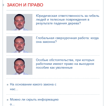
обороны "Хец"
ЗАКОН И ПРАВО
05.08.2026 18:28
МАДА призывает израильтян срочно сдавать кровь
Юридическая ответственность за гибель
людей и телесные повреждения в
05.08.2026 17:00
результате падения дерева?
Бывший посол Израиля в ООН Гилад Эрдан объявит в
четверг о создании новой политической партии
Глобальная сверхурочная работа: когда
она законна?
Особые обстоятельства, при которых
работники имеют право на выходное
пособие как уволенные
На основании какого закона с
нас...
Можно ли скрыть информацию
о...