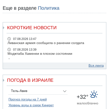
Еще в разделе
Политика
КОРОТКИЕ НОВОСТИ
07.08.2026 13:47
Ливанская армия сообщила о ранении солдата
07.08.2026 13:39
Моджтаба Хаменеи в плохом состоянии
07.08.2026 11:55
Министр обороны ушел с заседания кабинета на
Вся лента
свадьбу
07.08.2026 11:05
ПОГОДА В ИЗРАИЛЕ
Саудовская Аравия опасается нападения хуситов и
иракских ополченцев
07.08.2026 08:29
Тель-Авив
В Бат-Яме утонул мужчина
+32°
Прогноз погоды на 7 дней
07.08.2026 08:29
малооблачно
Уровень воды в озере Кинерет
Стрельба в школе Таиланда