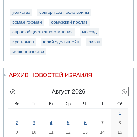
убийство
сектор газа после войны
роман гофман
ормузский пролив
опрос общественного мнения
моссад
иран-оман
юлий эдельштейн
ливан
мошенничество
АРХИВ НОВОСТЕЙ ИЗРАИЛЯ
Август 2026
Вс
Пн
Вт
Ср
Чт
Пт
Сб
1
2
3
4
5
6
7
8
9
10
11
12
13
14
15