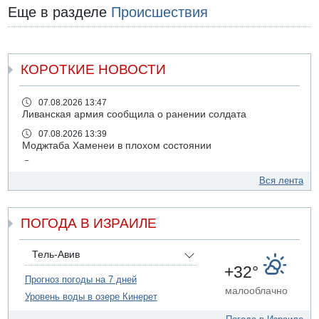
Еще в разделе
Происшествия
КОРОТКИЕ НОВОСТИ
07.08.2026 13:47
Ливанская армия сообщила о ранении солдата
07.08.2026 13:39
Моджтаба Хаменеи в плохом состоянии
07.08.2026 11:55
Министр обороны ушел с заседания кабинета на
Вся лента
свадьбу
07.08.2026 11:05
ПОГОДА В ИЗРАИЛЕ
Саудовская Аравия опасается нападения хуситов и
иракских ополченцев
07.08.2026 08:29
Тель-Авив
В Бат-Яме утонул мужчина
+32°
Прогноз погоды на 7 дней
07.08.2026 08:29
малооблачно
Уровень воды в озере Кинерет
Стрельба в школе Таиланда
07.08.2026 06:47