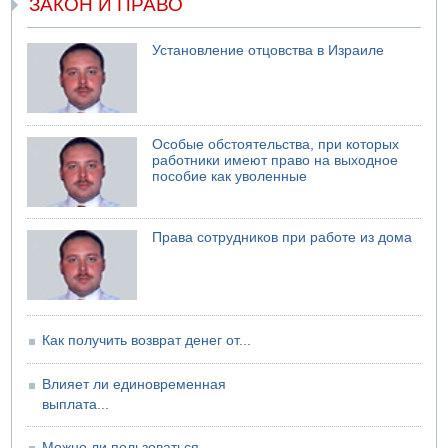
ЗАКОН И ПРАВО
05.08.2026 18:28
МАДА призывает израильтян срочно сдавать кровь
Установление отцовства в Израиле
05.08.2026 17:00
Бывший посол Израиля в ООН Гилад Эрдан объявит в
четверг о создании новой политической партии
Особые обстоятельства, при которых
работники имеют право на выходное
пособие как уволенные
Права сотрудников при работе из дома
Как получить возврат денег от...
Влияет ли единовременная
выплата...
Можно ли пользоваться