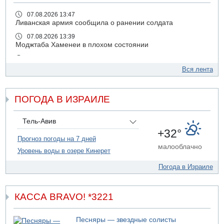
07.08.2026 13:47
Ливанская армия сообщила о ранении солдата
07.08.2026 13:39
Моджтаба Хаменеи в плохом состоянии
07.08.2026 11:55
Министр обороны ушел с заседания кабинета на
Вся лента
свадьбу
07.08.2026 11:05
ПОГОДА В ИЗРАИЛЕ
Саудовская Аравия опасается нападения хуситов и
иракских ополченцев
07.08.2026 08:29
Тель-Авив
В Бат-Яме утонул мужчина
+32°
Прогноз погоды на 7 дней
07.08.2026 08:29
малооблачно
Уровень воды в озере Кинерет
Стрельба в школе Таиланда
07.08.2026 06:47
Погода в Израиле
Недалеко от Бейт-Шемеша погиб велосипедист
07.08.2026 06:24
Саудовская Аравия сообщает о нападении хуситов
КАССА BRAVO! *3221
06.08.2026 13:43
И еще иранские агенты
Песняры — звездные солисты