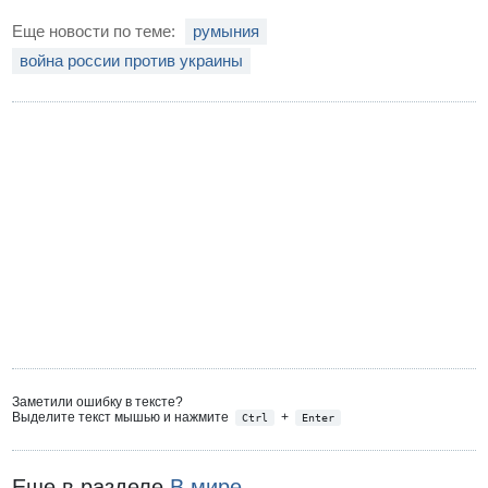
Еще новости по теме:
румыния
война россии против украины
Заметили ошибку в тексте?
Выделите текст мышью и нажмите
+
Ctrl
Enter
Еще в разделе
В мире