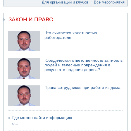
Для организаций и клубов
Все мероприятия
05.08.2026 13:49
На севере Израиля на берег выбросило тело
ЗАКОН И ПРАВО
05.08.2026 13:32
В России горят новые склады
Что считается халатностью
работодателя
Юридическая ответственность за гибель
людей и телесные повреждения в
результате падения дерева?
Права сотрудников при работе из дома
Где можно найти информацию
о...