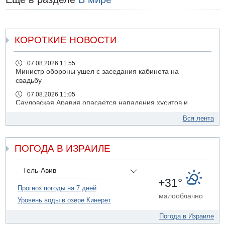
КОРОТКИЕ НОВОСТИ
07.08.2026 11:55
Министр обороны ушел с заседания кабинета на
свадьбу
07.08.2026 11:05
Саудовская Аравия опасается нападения хуситов и
иракских ополченцев
Вся лента
07.08.2026 08:29
В Бат-Яме утонул мужчина
ПОГОДА В ИЗРАИЛЕ
07.08.2026 08:29
Стрельба в школе Таиланда
07.08.2026 06:47
Тель-Авив
Недалеко от Бейт-Шемеша погиб велосипедист
+31°
Прогноз погоды на 7 дней
07.08.2026 06:24
малооблачно
Уровень воды в озере Кинерет
Саудовская Аравия сообщает о нападении хуситов
06.08.2026 13:43
Погода в Израиле
И еще иранские агенты