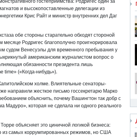
монстративного гостеприимства: Родригес один за
агнатов и высокопоставленные делегации из
нергетики Крис Райт и министр внутренних дел Даг
экстаза обе стороны старательно обходят стороной
м месяце Родригес благополучно проигнорировала
ым судом Венесуэлы для временного пребывания у
выкрикнутый американским журналистом вопрос о
сполняющая обязанности президента лишь
 time» («Когда-нибудь»).
 Капитолийском холме. Влиятельные сенаторы-
же направили жесткое письмо госсекретарю Марко
ребованием объяснить, почему Вашингтон так добр с
а Мадуро», которая не сделала ни одного реального
Торре объясняет это циничной логикой бизнеса:
го из самых коррумпированных режимов, но США