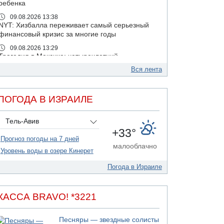
ребенка
09.08.2026 13:38
NYT: Хизбалла переживает самый серьезный
финансовый кризис за многие годы
09.08.2026 13:29
Трагедия в Мексике: четырехлетний
израильский ребенок утонул, упав в бассейн
Вся лента
09.08.2026 08:30
Авиакомпания Air Canada вновь отсрочила
возвращение в Израиль
ПОГОДА В ИЗРАИЛЕ
08.08.2026 14:43
Тело мужчины обнаружено сегодня на
Тель-Авив
открытой местности недалеко от Реховота
+33°
Прогноз погоды на 7 дней
08.08.2026 11:02
малооблачно
Трое убитых в результате российской
Уровень воды в озере Кинерет
ракетной атаки по Киеву
Погода в Израиле
07.08.2026 20:43
Поножовщина в Тайбе: 3 мужчин серьезно
ранены
КАССА BRAVO! *3221
07.08.2026 20:41
Ynet: "Хизбалла" запустила БПЛА со
Песняры — звездные солисты
взрывчаткой по силам ЦАХАЛ