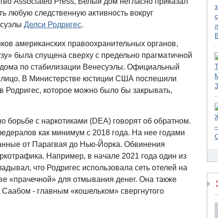
тво Associated Press, Белый дом негласно приказал
ь любую следственную активность вокруг
есуэлы
Делси Родригес
.
ков американских правоохранительных органов,
узу» была спущена сверху с предельно прагматичной
 дома по стабилизации Венесуэлы. Официальный
ь лицо. В Министерстве юстиции США поспешили
ив Родригес, которое можно было бы закрывать,
о борьбе с наркотиками (DEA) говорят об обратном.
едералов как минимум с 2018 года. На нее годами
данные от Парагвая до Нью-Йорка. Обвинения
ркотрафика. Например, в начале 2021 года один из
дывал, что Родригес использовала сеть отелей на
ве «прачечной» для отмывания денег. Она также
 Саабом - главным «кошельком» свергнутого