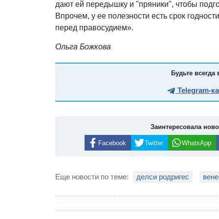
дают ей передышку и "пряники", чтобы подг
Впрочем, у ее полезности есть срок годност
перед правосудием».
Ольга Божкова
Будьте всегда 
Telegram-к
Заинтересовала нов
Facebook
Twitter
WhatsApp
Еще новости по теме:
делси родригес
вене