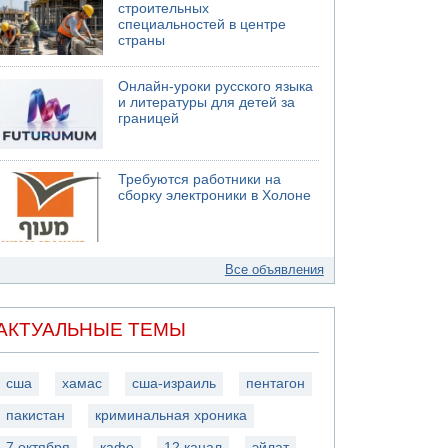
строительных
специальностей в центре
страны
Онлайн-уроки русского языка
и литературы для детей за
границей
Требуются работники на
сборку электроники в Холоне
Все объявления
АКТУАЛЬНЫЕ ТЕМЫ
сша
хамас
сша-израиль
пентагон
пакистан
криминальная хроника
7 октября
кафе
12 канал
эйлат