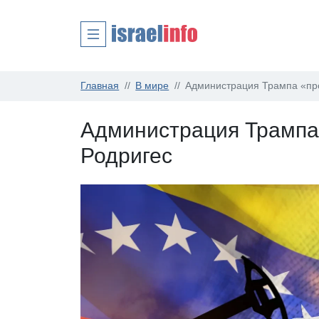
Главная
В мире
Aдминистрация Трампа «пр
Aдминистрация Трампа
Родригес