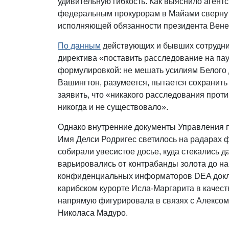
удивительную гибкость. Как выяснило агентс
федеральным прокурорам в Майами свернут
исполняющей обязанности президента Вен
По данным
действующих и бывших сотрудни
директива «поставить расследование на па
формулировкой: не мешать усилиям Белого
Вашингтон, разумеется, пытается сохранит
заявить, что «никакого расследования прот
никогда и не существовало».
Однако внутренние документы Управления п
Имя Делси Родригес светилось на радарах ф
собирали увесистое досье, куда стекались 
варьировались от контрабанды золота до на
конфиденциальных информаторов DEA докла
карибском курорте Исла-Маргарита в качест
напрямую фигурировала в связях с Алексом
Николаса Мадуро.