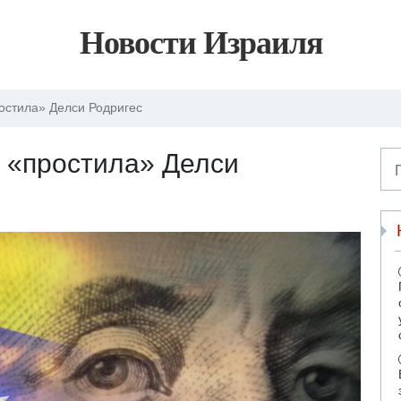
Новости Израиля
остила» Делси Родригес
 «простила» Делси