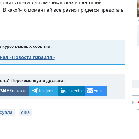
отовить почву для американских инвестиций.
и. В какой-то момент ей все равно придется предстать
в курсе главных событий:
анал «Новости Израиля»
ость? Порекомендуйте друзьям:
ВКонтакте
Telegram
LinkedIn
Email
суэла
сша