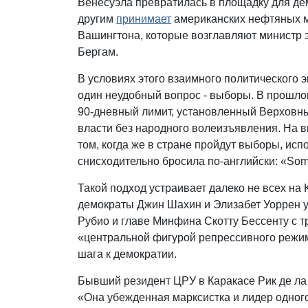
Венесуэла превратилась в площадку для де
другим
принимает
американских нефтяных м
Вашингтона, которые возглавляют министр э
Бергам.
В условиях этого взаимного политического 
один неудобный вопрос - выборы. В прошло
90-дневный лимит, установленный Верховн
власти без народного волеизъявления. На 
том, когда же в стране пройдут выборы, и
снисходительно бросила по-английски: «Some
Такой подход устраивает далеко не всех на
демократы Джин Шахин и Элизабет Уоррен у
Рубио и главе Минфина Скотту Бессенту с т
«центральной фигурой репрессивного режим
шага к демократии.
Бывший резидент ЦРУ в Каракасе Рик де ла 
«Она убежденная марксистка и лидер одно