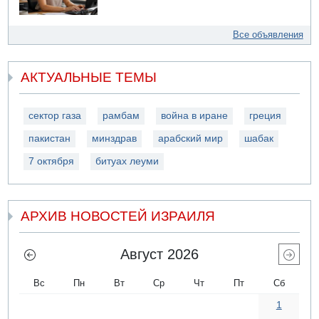
Все объявления
АКТУАЛЬНЫЕ ТЕМЫ
сектор газа
рамбам
война в иране
греция
пакистан
минздрав
арабский мир
шабак
7 октября
битуах леуми
АРХИВ НОВОСТЕЙ ИЗРАИЛЯ
Август 2026
Вс
Пн
Вт
Ср
Чт
Пт
Сб
1