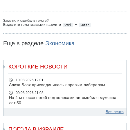
Заметили ошибку в тексте?
Выделите текст мышью и нажмите
+
Ctrl
Enter
Еще в разделе
Экономика
КОРОТКИЕ НОВОСТИ
10.08.2026 12:01
Ализа Блох присоединилась к правым либералам
09.08.2026 21:03
На 4-м шоссе погиб под колесами автомобиля мужчина
лет 50
09.08.2026 20:04
Вся лента
Сын экс-депутата от партии ШАС арестован за
хранение незаконного оружия и наркотиков
ПОГОДА В ИЗРАИЛЕ
09.08.2026 19:36