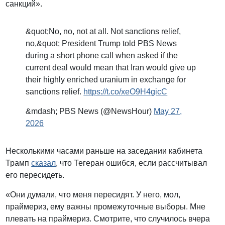
санкций».
&quot;No, no, not at all. Not sanctions relief,
no,&quot; President Trump told PBS News
during a short phone call when asked if the
current deal would mean that Iran would give up
their highly enriched uranium in exchange for
sanctions relief.
https://t.co/xeO9H4gicC
&mdash; PBS News (@NewsHour)
May 27,
2026
Несколькими часами раньше на заседании кабинета
Трамп
сказал
, что Тегеран ошибся, если рассчитывал
его пересидеть.
«Они думали, что меня пересидят. У него, мол,
праймериз, ему важны промежуточные выборы. Мне
плевать на праймериз. Смотрите, что случилось вчера