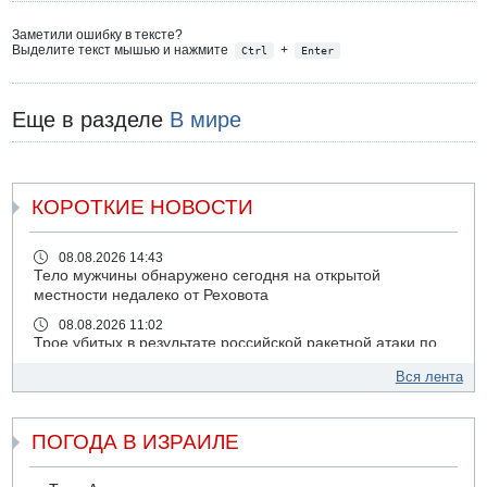
Заметили ошибку в тексте?
Выделите текст мышью и нажмите
+
Ctrl
Enter
Еще в разделе
В мире
КОРОТКИЕ НОВОСТИ
08.08.2026 14:43
Тело мужчины обнаружено сегодня на открытой
местности недалеко от Реховота
08.08.2026 11:02
Трое убитых в результате российской ракетной атаки по
Киеву
Вся лента
07.08.2026 20:43
Поножовщина в Тайбе: 3 мужчин серьезно ранены
ПОГОДА В ИЗРАИЛЕ
07.08.2026 20:41
Ynet: "Хизбалла" запустила БПЛА со взрывчаткой по
силам ЦАХАЛ