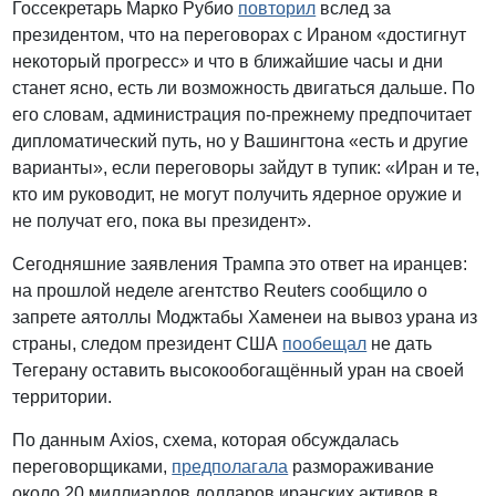
Госсекретарь Марко Рубио
повторил
вслед за
президентом, что на переговорах с Ираном «достигнут
некоторый прогресс» и что в ближайшие часы и дни
станет ясно, есть ли возможность двигаться дальше. По
его словам, администрация по-прежнему предпочитает
дипломатический путь, но у Вашингтона «есть и другие
варианты», если переговоры зайдут в тупик: «Иран и те,
кто им руководит, не могут получить ядерное оружие и
не получат его, пока вы президент».
Сегодняшние заявления Трампа это ответ на иранцев:
на прошлой неделе агентство Reuters сообщило о
запрете аятоллы Моджтабы Хаменеи на вывоз урана из
страны, следом президент США
пообещал
не дать
Тегерану оставить высокообогащённый уран на своей
территории.
По данным Axios, схема, которая обсуждалась
переговорщиками,
предполагала
размораживание
около 20 миллиардов долларов иранских активов в