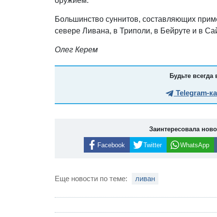
оружием.
Большинство суннитов, составляющих приме
севере Ливана, в Триполи, в Бейруте и в Са
Олег Керем
Будьте всегда 
Telegram-к
Заинтересовала нов
Facebook
Twitter
WhatsApp
Еще новости по теме:
ливан