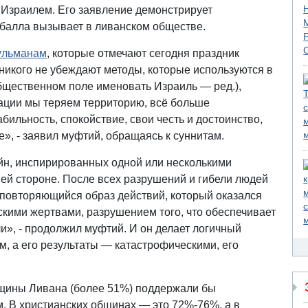
 Израилем. Его заявление демонстрирует
збалла вызывает в ливанском обществе.
сульманам
, которые отмечают сегодня праздник
никого не убеждают методы, которые используются в
общественном поле именовать Израиль — ред.),
тации мы теряем территорию, всё больше
бильность, спокойствие, свои честь и достоинство,
е», - заявил муфтий, обращаясь к суннитам.
ойн, инспирированных одной или несколькими
шей стороне. После всех разрушений и гибели людей
 повторяющийся образ действий, который оказался
кими жертвами, разрушением того, что обеспечивает
и», - продолжил муфтий. И он делает логичный
м, а его результаты — катастрофическими, его
бщины Ливана (более 51%) поддержали бы
. В христианских общинах — это 72%-76%, а в