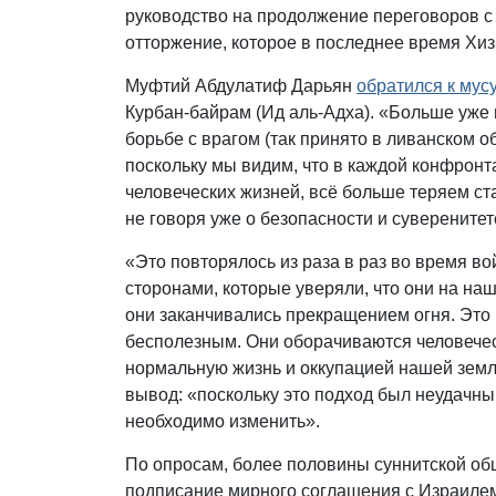
руководство на продолжение переговоров с
отторжение, которое в последнее время Хи
Муфтий Абдулатиф Дарьян
обратился к му
Курбан-байрам (Ид аль-Адха). «Больше уже 
борьбе с врагом (так принято в ливанском 
поскольку мы видим, что в каждой конфрон
человеческих жизней, всё больше теряем ста
не говоря уже о безопасности и суверенитет
«Это повторялось из раза в раз во время в
сторонами, которые уверяли, что они на на
они заканчивались прекращением огня. Это
бесполезным. Они оборачиваются человечес
нормальную жизнь и оккупацией нашей земл
вывод: «поскольку это подход был неудачны
необходимо изменить».
По опросам, более половины суннитской о
подписание мирного соглашения с Израилем