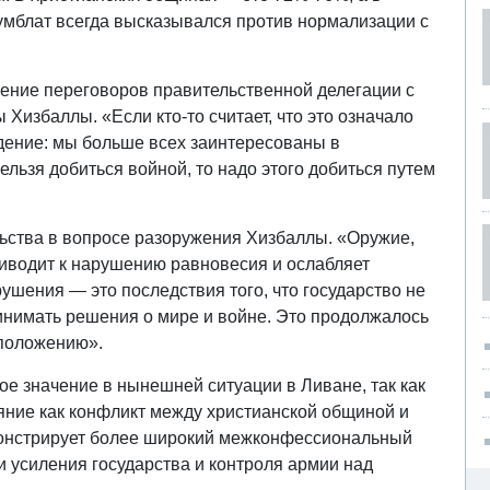
жумблат всегда высказывался против нормализации с
ние переговоров правительственной делегации с
Хизбаллы. «Если кто-то считает, что это означало
уждение: мы больше всех заинтересованы в
льзя добиться войной, то надо этого добиться путем
ьства в вопросе разоружения Хизбаллы. «Оружие,
риводит к нарушению равновесия и ослабляет
шения — это последствия того, что государство не
нимать решения о мире и войне. Это продолжалось
 положению».
ое значение в нынешней ситуации в Ливане, так как
яние как конфликт между христианской общиной и
онстрирует более широкий межконфессиональный
и усиления государства и контроля армии над