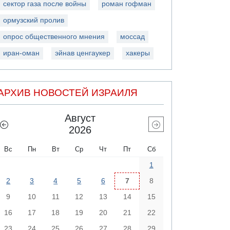
сектор газа после войны
роман гофман
ормузский пролив
опрос общественного мнения
моссад
иран-оман
эйнав ценгаукер
хакеры
АРХИВ НОВОСТЕЙ ИЗРАИЛЯ
Август
2026
Вс
Пн
Вт
Ср
Чт
Пт
Сб
1
2
3
4
5
6
7
8
9
10
11
12
13
14
15
16
17
18
19
20
21
22
23
24
25
26
27
28
29