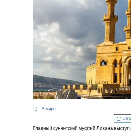
В мире
Отпр
Главный суннитский муфтий Ливана выступи