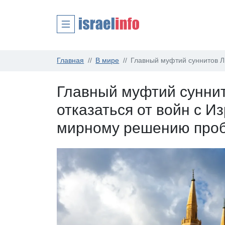
Главная
В мире
Главный муфтий суннитов Л
Главный муфтий сунни
отказаться от войн с И
мирному решению про