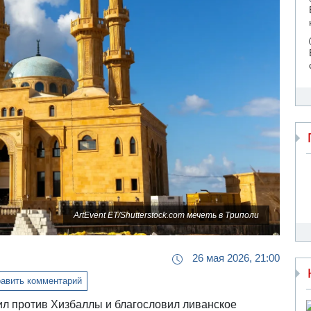
ArtEvent ET/Shutterstock.com мечеть в Триполи
26 мая 2026, 21:00
авить комментарий
л против Хизбаллы и благословил ливанское