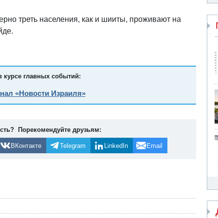
рно треть населения, как и шииты, проживают на
йде.
в курсе главных событий:
анал «Новости Израиля»
ость? Порекомендуйте друзьям:
ВКонтакте
Telegram
LinkedIn
Email