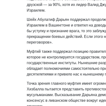
друзской — за 90%, хотя их лидер Валид Д
Израилем.
Шейх Абулатиф Дарьян поддержал продолже
Израилем в Вашингтоне и ответил на доводы 
бы уступку и признание врага, то это забл
прекращении боевых действий. Если этого не
переговоров».
Муфтий также поддержал позицию правител
которое не контролируется государством, п
государственные институты. Нынешние разру
обладает полномочиями самостоятельно при
десятилетиями и привело нас к нынешнему
Точка зрения главного муфтия имеет огромн
Хизбалла пытается представить противосто
мусульманами. Высказывание Дарьяна дем
консенсус в ливанском обществе вокруг иде