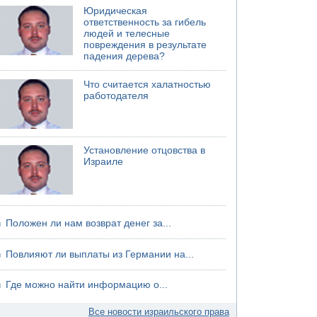
05.08.2026 18:30
Юридическая
Израиль провел испытания системы
ответственность за гибель
противоракетной обороны "Хец"
людей и телесные
повреждения в результате
05.08.2026 18:28
падения дерева?
МАДА призывает израильтян срочно сдавать
кровь
Что считается халатностью
работодателя
Установление отцовства в
Израиле
Положен ли нам возврат денег за...
Повлияют ли выплаты из Германии на...
Где можно найти информацию о...
Все новости израильского права