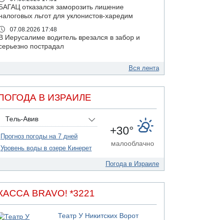
БАГАЦ отказался заморозить лишение
налоговых льгот для уклонистов-харедим
07.08.2026 17:48
В Иерусалиме водитель врезался в забор и
серьезно пострадал
07.08.2026 13:47
Ливанская армия сообщила о ранении
Вся лента
солдата
07.08.2026 13:39
ПОГОДА В ИЗРАИЛЕ
Моджтаба Хаменеи в плохом состоянии
07.08.2026 11:55
Тель-Авив
Министр обороны ушел с заседания кабинета
+30°
на свадьбу
Прогноз погоды на 7 дней
07.08.2026 11:05
малооблачно
Уровень воды в озере Кинерет
Саудовская Аравия опасается нападения
хуситов и иракских ополченцев
Погода в Израиле
07.08.2026 08:29
В Бат-Яме утонул мужчина
КАССА BRAVO! *3221
07.08.2026 08:29
Стрельба в школе Таиланда
Театр У Никитских Ворот
07.08.2026 06:47