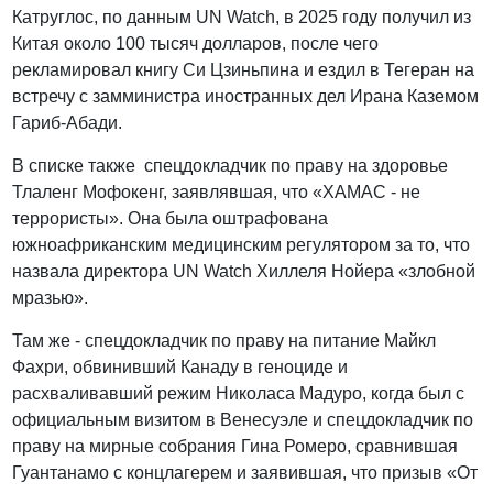
Катруглос, по данным UN Watch, в 2025 году получил из
Китая около 100 тысяч долларов, после чего
рекламировал книгу Си Цзиньпина и ездил в Тегеран на
встречу с замминистра иностранных дел Ирана Каземом
Гариб-Абади.
В списке также спецдокладчик по праву на здоровье
Тлаленг Мофокенг, заявлявшая, что «ХАМАС - не
террористы». Она была оштрафована
южноафриканским медицинским регулятором за то, что
назвала директора UN Watch Хиллеля Нойера «злобной
мразью».
Там же - спецдокладчик по праву на питание Майкл
Фахри, обвинивший Канаду в геноциде и
расхваливавший режим Николаса Мадуро, когда был с
официальным визитом в Венесуэле и спецдокладчик по
праву на мирные собрания Гина Ромеро, сравнившая
Гуантанамо с концлагерем и заявившая, что призыв «От