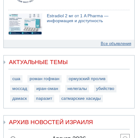
Estradiol 2 мг от 1 A Pharma —
информация и доступность
Все объявления
АКТУАЛЬНЫЕ ТЕМЫ
сша
роман гофман
ормузский пролив
моссад
иран-оман
нелегалы
убийство
дамаск
паразит
сатмарские хасиды
АРХИВ НОВОСТЕЙ ИЗРАИЛЯ