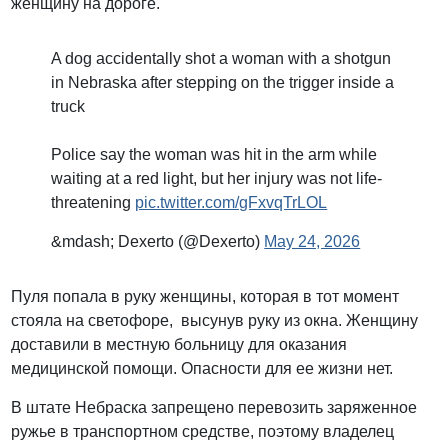
женщину на дороге.
A dog accidentally shot a woman with a shotgun
in Nebraska after stepping on the trigger inside a
truck
Police say the woman was hit in the arm while
waiting at a red light, but her injury was not life-
threatening
pic.twitter.com/gFxvqTrLOL
&mdash; Dexerto (@Dexerto)
May 24, 2026
Пуля попала в руку женщины, которая в тот момент
стояла на светофоре, высунув руку из окна. Женщину
доставили в местную больницу для оказания
медицинской помощи. Опасности для ее жизни нет.
В штате Небраска запрещено перевозить заряженное
ружье в транспортном средстве, поэтому владелец