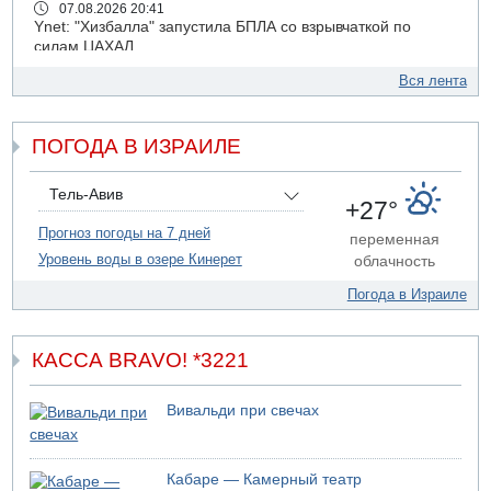
07.08.2026 20:41
Ynet: "Хизбалла" запустила БПЛА со взрывчаткой по
силам ЦАХАЛ
07.08.2026 19:16
Вся лента
ДТП в Ашдоде: тяжело ранены двое маленьких детей
07.08.2026 19:14
ПОГОДА В ИЗРАИЛЕ
Скончался водитель, врезавшийся в стену в
Иерусалиме
07.08.2026 17:57
Тель-Авив
+27°
Подозреваемый в домогательствах в хостеле - Гильбоа
Дахан
Прогноз погоды на 7 дней
переменная
Уровень воды в озере Кинерет
облачность
07.08.2026 17:55
Обнародовано имя полицейского, подозреваемого в
Погода в Израиле
коррупционных отношениях с Йоавом Элиаси
07.08.2026 17:51
БАГАЦ отказался заморозить лишение налоговых льгот
КАССА BRAVO! *3221
для уклонистов-харедим
07.08.2026 17:48
Вивальди при свечах
В Иерусалиме водитель врезался в забор и серьезно
пострадал
07.08.2026 13:47
Кабаре — Камерный театр
Ливанская армия сообщила о ранении солдата