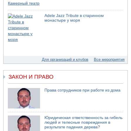
07.08.2026 13:39
Моджтаба Хаменеи в плохом состоянии
Adele Jazz Tribute в старинном
07.08.2026 11:55
монастыре у моря
Министр обороны ушел с заседания кабинета на
свадьбу
07.08.2026 11:05
Саудовская Аравия опасается нападения хуситов и
иракских ополченцев
07.08.2026 08:29
Для организаций и клубов
Все мероприятия
В Бат-Яме утонул мужчина
07.08.2026 08:29
Стрельба в школе Таиланда
ЗАКОН И ПРАВО
07.08.2026 06:47
Недалеко от Бейт-Шемеша погиб велосипедист
Права сотрудников при работе из дома
07.08.2026 06:24
Саудовская Аравия сообщает о нападении хуситов
06.08.2026 13:43
И еще иранские агенты
Юридическая ответственность за гибель
06.08.2026 13:13
людей и телесные повреждения в
Арестованы двое подозреваемых в стрельбе по
результате падения дерева?
электрической компании