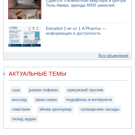
Сдается 3-комнатная квартира в центре
Тель-Авива, аренда 4000 шекелей
Estradiol 2 мг от 1 A Pharma —
информация и доступность
Все объявления
АКТУАЛЬНЫЕ ТЕМЫ
сша
роман гофман
ормузский пролив
моссад
иран-оман
педофилы в интернете
гиватаим
эйнав ценгаукер
сатмарские хасиды
гилад эрдан