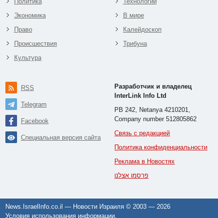
Политика
Технологии
Экономика
В мире
Право
Калейдоскоп
Происшествия
Трибуна
Культура
Разработчик и владелец
RSS
InterLink Info Ltd
Telegram
PB 242, Netanya 4210201,
Company number 512805862
Facebook
Связь с редакцией
Специальная версия сайта
Политика конфиденциальности
Реклама в Новостях
פרסמו אצלנו
News.IsraelInfo.co.il — Новости Израиля © 2003 —
2026
Условия использования информации
.