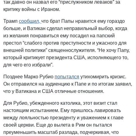
так давно он назвал его “прислужником леваков” за
критику войны с Ираном.
Трамп
сообщил,
что брат Папы нравится ему гораздо
больше, и Ватикан сделал неправильный выбор, когда
из желания понравиться ему посадил на папский
престол “слабого против преступности и ужасного для
внешней политики” священнослужителя. “Не хочу Папу,
который критикует президента США, исполняющего то,
для чего его избрали”.
Позднее Марко Рубио
попытался
утихомирить кризис.
Он отправился на аудиенцию к Папе и по итогам заявил,
что у Ватикана и США отличные отношения.
Для Рубио, убежденного католика, этот визит стал
настоящим испытанием. Ему пришлось лавировать
между лояльностью президенту и уважением к главе
своей церкви. Еще до вылета в Рим он пытался
преуменьшить масштаб разлада, подчеркивая, что