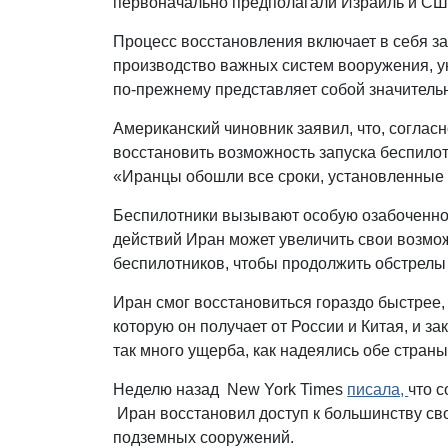
первоначально предполагали Израиль и СШ
Процесс восстановления включает в себя за
производство важных систем вооружения, ун
по-прежнему представляет собой значительн
Американский чиновник заявил, что, соглас
восстановить возможность запуска беспилот
«Иранцы обошли все сроки, установленные
Беспилотники вызывают особую озабоченнос
действий Иран может увеличить свои возмо
беспилотников, чтобы продолжить обстрелы 
Иран смог восстановиться гораздо быстрее,
которую он получает от России и Китая, и з
так много ущерба, как надеялись обе стран
Неделю назад New York Times
писала,
что 
Иран восстановил доступ к большинству сво
подземных сооружений.