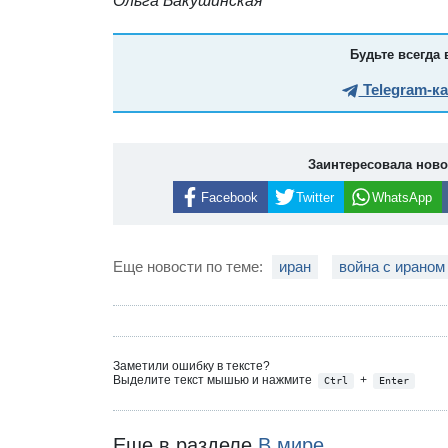
Ольга Бакушинская
Будьте всегда 
Telegram-к
Заинтересовала нов
Facebook
Twitter
WhatsApp
Еще новости по теме:
иран
война с ираном
Заметили ошибку в тексте?
Выделите текст мышью и нажмите
+
Ctrl
Enter
Еще в разделе
В мире