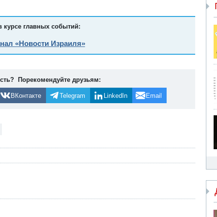
в курсе главных событий:
анал «Новости Израиля»
ость? Порекомендуйте друзьям:
ВКонтакте
Telegram
LinkedIn
Email