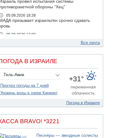
Израиль провел испытания системы
противоракетной обороны "Хец"
05.08.2026 18:28
МАДА призывает израильтян срочно сдавать
кровь
05.08.2026 17:00
Бывший посол Израиля в ООН Гилад Эрдан
Вся лента
объявит в четверг о создании новой
политической партии
05.08.2026 13:49
ПОГОДА В ИЗРАИЛЕ
На севере Израиля на берег выбросило тело
05.08.2026 13:32
Тель-Авив
+31°
В России горят новые склады
Прогноз погоды на 7 дней
05.08.2026 10:19
переменная
Хуситы сообщают об атаке по Саудовскому
Уровень воды в озере Кинерет
облачность
танкеру
Погода в Израиле
05.08.2026 10:16
Левые активисты пытались ворваться в офис
"Религиозного сионизма"
КАССА BRAVO! *3221
05.08.2026 06:42
В Дубае поднимается дым над портом
Песняры — звездные солисты