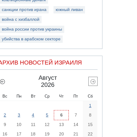
санкции против ирана
южный ливан
война с хизбаллой
война россии против украины
убийства в арабском секторе
АРХИВ НОВОСТЕЙ ИЗРАИЛЯ
Август
2026
Вс
Пн
Вт
Ср
Чт
Пт
Сб
1
2
3
4
5
6
7
8
9
10
11
12
13
14
15
16
17
18
19
20
21
22