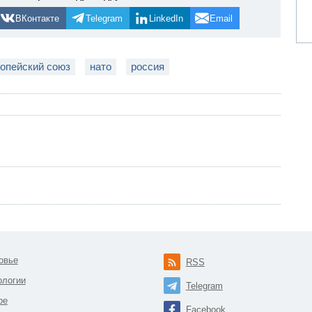
ВКонтакте
Telegram
LinkedIn
Email
опейский союз
нато
россия
овье
RSS
ологии
Telegram
ре
Facebook