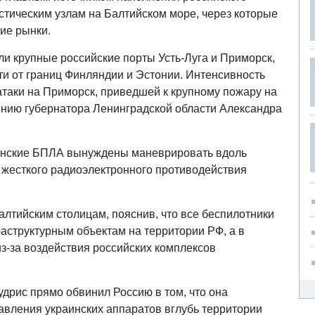
стическим узлам на Балтийском море, через которые
ие рынки.
и крупные российские порты Усть-Луга и Приморск,
и от границ Финляндии и Эстонии. Интенсивность
 атаки на Приморск, приведшей к крупному пожару на
ению губернатора Ленинградской области Александра
инские БПЛА вынуждены маневрировать вдоль
ях жесткого радиоэлектронного противодействия
лтийским столицам, пояснив, что все беспилотники
аструктурным объектам на территории РФ, а в
з-за воздействия российских комплексов
дрис прямо обвинил Россию в том, что она
вления украинских аппаратов вглубь территории