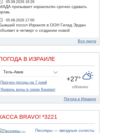
05.08.2026 18:28
МАДА призывает израильтян срочно сдавать
кровь
05.08.2026 17:00
Бывший посол Израиля в ООН Гилад Эрдан
объявит в четверг о создании новой
политической партии
Вся лента
05.08.2026 13:49
На севере Израиля на берег выбросило тело
05.08.2026 13:32
ПОГОДА В ИЗРАИЛЕ
В России горят новые склады
05.08.2026 10:19
Тель-Авив
Хуситы сообщают об атаке по Саудовскому
+27°
танкеру
Прогноз погоды на 7 дней
облачно
05.08.2026 10:16
Уровень воды в озере Кинерет
Левые активисты пытались ворваться в офис
"Религиозного сионизма"
Погода в Израиле
05.08.2026 06:42
В Дубае поднимается дым над портом
КАССА BRAVO! *3221
05.08.2026 06:41
Еще один меморандум для Ирана
Песняры — звездные солисты