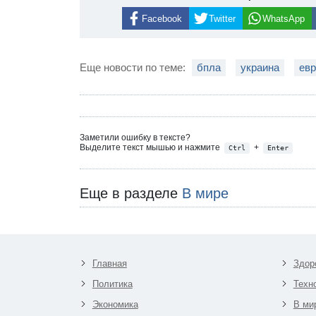
Facebook
Twitter
WhatsApp
Еще новости по теме:
бпла
украина
евр
Заметили ошибку в тексте?
Выделите текст мышью и нажмите
+
Ctrl
Enter
Еще в разделе
В мире
Главная
Здор
Политика
Техн
Экономика
В ми