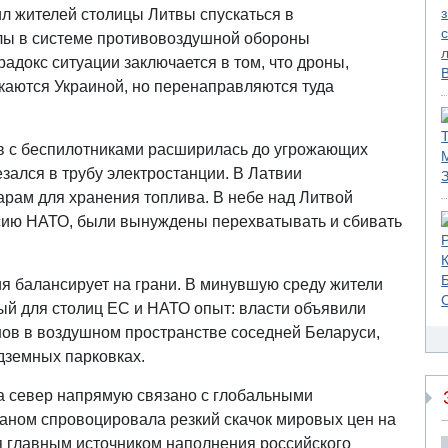
ил жителей столицы Литвы спускаться в
лы в системе противовоздушной обороны
адокс ситуации заключается в том, что дроны,
каются Украиной, но перенаправляются туда
в с беспилотниками расширилась до угрожающих
зался в трубу электростанции. В Латвии
рам для хранения топлива. В небе над Литвой
ию НАТО, были вынуждены перехватывать и сбивать
ция балансирует на грани. В минувшую среду жители
й для столиц ЕС и НАТО опыт: власти объявили
нов в воздушном пространстве соседней Беларуси,
дземных парковках.
на север напрямую связано с глобальными
аном спровоцировала резкий скачок мировых цен на
ся главным источником наполнения российского