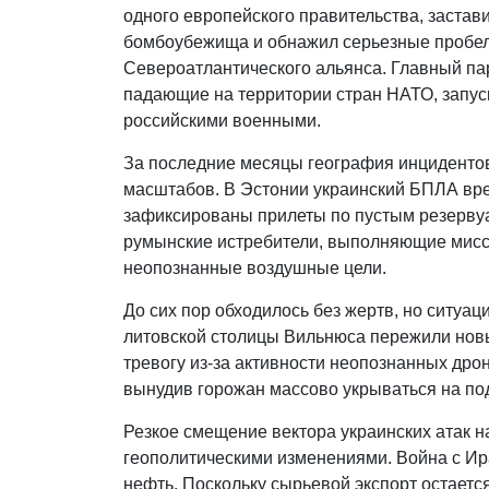
одного европейского правительства, застав
бомбоубежища и обнажил серьезные пробе
Североатлантического альянса. Главный пар
падающие на территории стран НАТО, запус
российскими военными.
За последние месяцы география инциденто
масштабов. В Эстонии украинский БПЛА вре
зафиксированы прилеты по пустым резервуа
румынские истребители, выполняющие мисс
неопознанные воздушные цели.
До сих пор обходилось без жертв, но ситуа
литовской столицы Вильнюса пережили новы
тревогу из-за активности неопознанных дро
вынудив горожан массово укрываться на по
Резкое смещение вектора украинских атак 
геополитическими изменениями. Война с Ир
нефть. Поскольку сырьевой экспорт остает