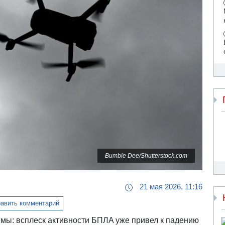
Bumble Dee/Shutterstock.com
21 мая 2026, 11:16
авить комментарий
мы: всплеск активности БПЛA уже привел к падению