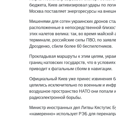
бюджета, Киев активизировал удары по логи
Москва поставляет энергоресурсы на внешн
Мишенями для сотен украинских дронов стал
расположенные в непосредственной близост
этих налетов велика: так, во время майской
терминале, российские силы ПВО, по заявл
Дрозденко, сбили более 60 беспилотников.
Прокладывая маршруты к этим целям, укра
границ натовских государств, что в услови
приводит к фатальным сбоям в навигации.
Официальный Киев уже принес извинения ба
целились исключительно по военным и инфр
воздушное пространство НАТО они попали и
радиоэлектронной борьбы.
Министр иностранных дел Литвы Кястутис Бу
«намеренно» использует РЭБ для перенапра