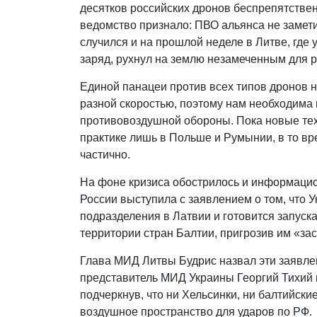
десятков российских дронов беспрепятстве
ведомство признало: ПВО альянса не замет
случился и на прошлой неделе в Литве, где
заряд, рухнул на землю незамеченным для 
Единой панацеи против всех типов дронов н
разной скоростью, поэтому нам необходима
противовоздушной обороны. Пока новые тех
практике лишь в Польше и Румынии, в то вр
частично.
На фоне кризиса обострилось и информаци
России выступила с заявлением о том, что 
подразделения в Латвии и готовится запуск
территории стран Балтии, пригрозив им «з
Глава МИД Литвы Будрис назвал эти заявл
представитель МИД Украины Георгий Тихий 
подчеркнув, что ни Хельсинки, ни балтийски
воздушное пространство для ударов по РФ.