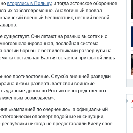
нно
вторглись в Польшу
, и тогда эстонское оборонное
ила их заблаговременно. Аналогичный провал
 украинский военный беспилотник, несший боевой
радаров.
е существует. Они летают на разных высотах и с
 многоэшелонированная, послойная система
нологии борьбы с беспилотниками развернуты на
емя как остальная Балтия остается прикрытой лишь
онное противостояние. Служба внешней разведки
Украина якобы развертывает свои воинские
ать ударные дроны по России непосредственно с
аслуженным возмездием».
ения «кампанией по очернению», а официальный
категорически опроверг подобные инсинуации,
е республики никогда не предоставляли Киеву свое