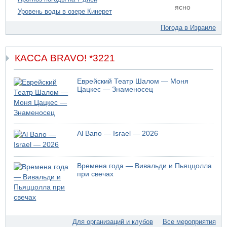
ясно
со скалы в районе пещеры Кешет
Уровень воды в озере Кинерет
09.08.2026 19:13
Погода в Израиле
16-летний подросток упал со скалы в районе пещеры
Кешет (Верхняя Галилея)
09.08.2026 19:10
КАССА BRAVO! *3221
Двое погибших при столкновении автомобилей на 1
шоссе
Еврейский Театр Шалом — Моня
09.08.2026 18:30
Цацкес — Знаменосец
Пресс-служба ЦАХАЛа сообщила об уничтожении
подземного арсенала "Хизбаллы"
09.08.2026 18:19
Ради церемонии закладки нового поселения ЦАХАЛ
выгнал из дома палестинскую семью
Al Bano — Israel — 2026
09.08.2026 18:15
Мухаммед Дахлан: "Слова Нетанияху - вызов,
пренебрежение и обман по отношению к американской
Времена года — Вивальди и Пьяццолла
администрации и команде президента Трампа»
при свечах
09.08.2026 18:10
ХАМАС объявил, что обязуется исполнять соглашение с
международными посредниками и Советом мира по
"дорожной карте" из 15 пунктов
Для организаций и клубов
Все мероприятия