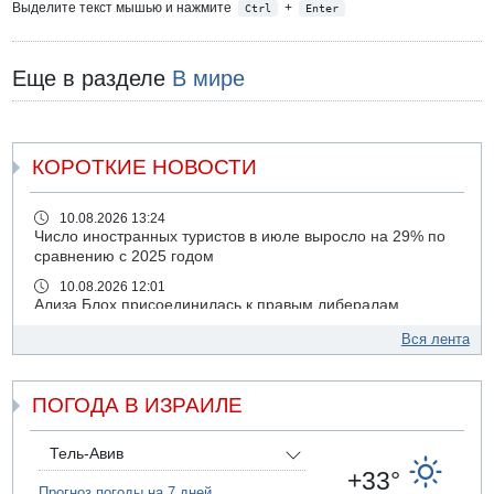
Выделите текст мышью и нажмите
+
Ctrl
Enter
Еще в разделе
В мире
КОРОТКИЕ НОВОСТИ
10.08.2026 13:24
Число иностранных туристов в июле выросло на 29% по
сравнению с 2025 годом
10.08.2026 12:01
Ализа Блох присоединилась к правым либералам
09.08.2026 21:03
Вся лента
На 4-м шоссе погиб под колесами автомобиля мужчина
лет 50
ПОГОДА В ИЗРАИЛЕ
09.08.2026 20:04
Сын экс-депутата от партии ШАС арестован за
хранение незаконного оружия и наркотиков
Тель-Авив
09.08.2026 19:36
+33°
16-летний подросток разбился насмерть при падении
Прогноз погоды на 7 дней