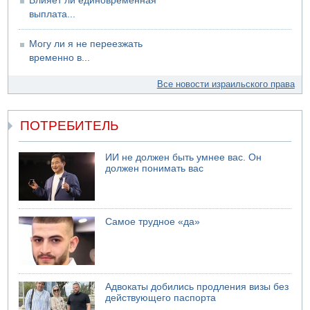
Влияет ли единовременная
NYT: Хизбалла переживает самый серьезный
выплата...
финансовый кризис за многие годы
09.08.2026 13:29
Могу ли я не переезжать
Трагедия в Мексике: четырехлетний израильский
временно в...
ребенок утонул, упав в бассейн
09.08.2026 08:30
Все новости израильского права
Авиакомпания Air Canada вновь отсрочила
возвращение в Израиль
ПОТРЕБИТЕЛЬ
ИИ не должен быть умнее вас. Он
должен понимать вас
Самое трудное «да»
Адвокаты добились продления визы без
действующего паспорта