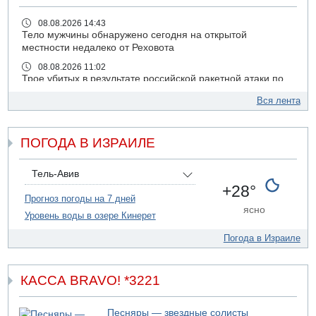
08.08.2026 14:43
Тело мужчины обнаружено сегодня на открытой
местности недалеко от Реховота
08.08.2026 11:02
Трое убитых в результате российской ракетной атаки по
Киеву
Вся лента
07.08.2026 20:43
Поножовщина в Тайбе: 3 мужчин серьезно ранены
ПОГОДА В ИЗРАИЛЕ
07.08.2026 20:41
Ynet: "Хизбалла" запустила БПЛА со взрывчаткой по
силам ЦАХАЛ
Тель-Авив
07.08.2026 19:16
+28°
ДТП в Ашдоде: тяжело ранены двое маленьких детей
Прогноз погоды на 7 дней
ясно
Уровень воды в озере Кинерет
07.08.2026 19:14
Скончался водитель, врезавшийся в стену в
Погода в Израиле
Иерусалиме
07.08.2026 17:57
Подозреваемый в домогательствах в хостеле - Гильбоа
КАССА BRAVO! *3221
Дахан
07.08.2026 17:55
Песняры — звездные солисты
Обнародовано имя полицейского, подозреваемого в