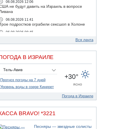
06.08.2026 12:06
США не будут давить на Израиль в вопросе
Ливана
06.08.2026 11:41
Трое подростков ограбили сексшоп в Холоне
06.08.2026 08:45
Взрыв в Северном Тель-Авиве
Вся лента
06.08.2026 08:11
Украинская атака на российский НПЗ
ПОГОДА В ИЗРАИЛЕ
05.08.2026 18:30
Израиль провел испытания системы
противоракетной обороны "Хец"
Тель-Авив
+30°
05.08.2026 18:28
Прогноз погоды на 7 дней
МАДА призывает израильтян срочно сдавать
ясно
кровь
Уровень воды в озере Кинерет
05.08.2026 17:00
Погода в Израиле
Бывший посол Израиля в ООН Гилад Эрдан
объявит в четверг о создании новой
политической партии
КАССА BRAVO! *3221
05.08.2026 13:49
На севере Израиля на берег выбросило тело
Песняры — звездные солисты