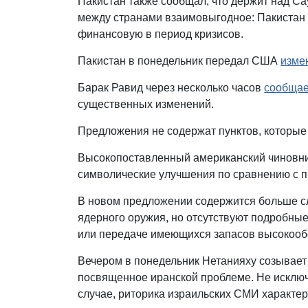
Пакистан также сообщал, что держит над Са
между странами взаимовыгодное: Пакистан
финансовую в период кризисов.
Пакистан в понедельник передал США
изме
Барак Равид через несколько часов
сообщае
существенных изменений.
Предложения не содержат пунктов, которые
Высокопоставленный американский чиновни
символические улучшения по сравнению с 
В новом предложении содержится больше сл
ядерного оружия, но отсутствуют подробны
или передаче имеющихся запасов высокооб
Вечером в понедельник Нетанияху созывает 
посвященное иранской проблеме. Не исключ
случае, риторика израильских СМИ характер