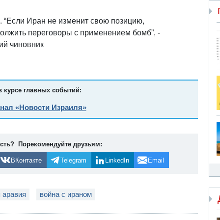
. “Если Иран не изменит свою позицию,
лжить переговоры с применением бомб”, -
ий чиновник
в курсе главных событий:
анал «Новости Израиля»
ость? Порекомендуйте друзьям:
ВКонтакте
Telegram
LinkedIn
Email
 аравия
война с ираном