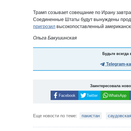
Трамп созывает совещание по Ирану завтра
Соединенные Штаты будут вынуждены продо
пригрозил
высокопоставленный американск
Ольга Бакушинская
Будьте всегда 
Telegram-к
Заинтересовала нов
Facebook
Twitter
WhatsApp
Еще новости по теме:
пакистан
саудовская