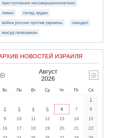
преступления несовершеннолетних
ливан
гилад эрдан
война россии против украины
скандал
масуд пезешкиан
АРХИВ НОВОСТЕЙ ИЗРАИЛЯ
Август
2026
Вс
Пн
Вт
Ср
Чт
Пт
Сб
1
2
3
4
5
6
7
8
9
10
11
12
13
14
15
16
17
18
19
20
21
22
23
24
25
26
27
28
29