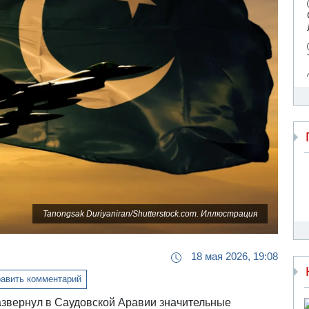
Tanongsak Duriyaniran/Shutterstock.com. Иллюстрация
18 мая 2026, 19:08
авить комментарий
азвернул в Саудовской Аравии значительные