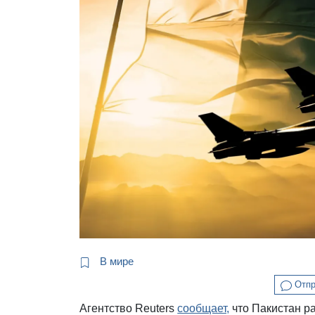
В мире
Отпр
Агентство Reuters
сообщает,
что Пакистан р