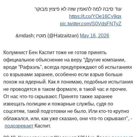
עוד סיבה למה להאמין שזה לא פיצוץ מבוקר
https://t.co/YOe16Cy9qx
pic.twitter.com/S0VdsFNTyZ
&mdash; מוטיו (@Hatzaitzan)
May 16, 2026
Колумнист Бен Каспит тоже не готов принять
официальное объяснение на веру. “Другие компании,
вроде ”Рафаэль", всегда предупреждают об испытаниях
со взрывами заранее, особенно если взрыв больше
похож на ядерный. Как я понимаю, подобные испытания
не проводятся в таком формате, в такой час и прочее.
От нас что-то скрывают. Принято также заранее
извещать полицию и пожарные службы, судя по
соцсетям, такой подготовки не было. Или кто-то крупно
облажался, или, как уже сказано, они что-то скрывают", -
подозревает
Каспит.