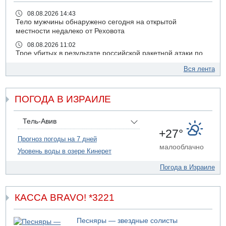
08.08.2026 14:43
Тело мужчины обнаружено сегодня на открытой
местности недалеко от Реховота
08.08.2026 11:02
Трое убитых в результате российской ракетной атаки по
Киеву
Вся лента
07.08.2026 20:43
Поножовщина в Тайбе: 3 мужчин серьезно ранены
ПОГОДА В ИЗРАИЛЕ
07.08.2026 20:41
Ynet: "Хизбалла" запустила БПЛА со взрывчаткой по
силам ЦАХАЛ
Тель-Авив
07.08.2026 19:16
+27°
ДТП в Ашдоде: тяжело ранены двое маленьких детей
Прогноз погоды на 7 дней
малооблачно
Уровень воды в озере Кинерет
07.08.2026 19:14
Скончался водитель, врезавшийся в стену в
Погода в Израиле
Иерусалиме
07.08.2026 17:57
Подозреваемый в домогательствах в хостеле - Гильбоа
КАССА BRAVO! *3221
Дахан
07.08.2026 17:55
Песняры — звездные солисты
Обнародовано имя полицейского, подозреваемого в