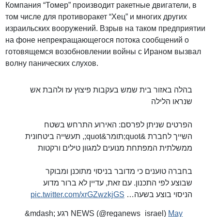
Компания “Томер” производит ракетные двигатели, в
том числе для противоракет “Хец” и многих других
израильских вооружений. Взрыв на таком предприятии
на фоне непрекращающегося потока сообщений о
готовящемся возобновлении войны с Ираном вызвал
волну панических слухов.
בהלה באזור בית שמש בעקבות פיצוץ עז ולהבת אש
שנראו הלילה
הפרטים שניתן לפרסם: האירוע התרחש בשטח
השייך לחברת &quot;תומר&quot;, תעשייה ביטחונית
ממשלתית המפתחת מנועים למגוון טילים ורקטות
בחברה טוענים כי מדובר בניסוי מתוכנן ומבוקר
שבוצע לפי התכנון. עם זאת, עדיין לא ברור מדוע
pic.twitter.com/xrGZwzkjGS
הניסוי בוצע בשעה…
&mdash; רגע NEWS (@reganews_israel)
May