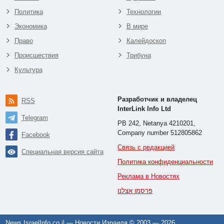
Политика
Технологии
Экономика
В мире
Право
Калейдоскоп
Происшествия
Трибуна
Культура
Разработчик и владелец
RSS
InterLink Info Ltd
Telegram
PB 242, Netanya 4210201,
Company number 512805862
Facebook
Связь с редакцией
Специальная версия сайта
Политика конфиденциальности
Реклама в Новостях
פרסמו אצלנו
News.IsraelInfo.co.il — Новости Израиля © 2003 —
2026