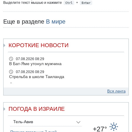
Выделите текст мышью и нажмите
+
Ctrl
Enter
Еще в разделе
В мире
КОРОТКИЕ НОВОСТИ
07.08.2026 08:29
В Бат-Яме утонул мужчина
07.08.2026 08:29
Стрельба в школе Таиланда
07.08.2026 06:47
Недалеко от Бейт-Шемеша погиб велосипедист
Вся лента
07.08.2026 06:24
Саудовская Аравия сообщает о нападении хуситов
ПОГОДА В ИЗРАИЛЕ
06.08.2026 13:43
И еще иранские агенты
Тель-Авив
06.08.2026 13:13
+27°
Арестованы двое подозреваемых в стрельбе по