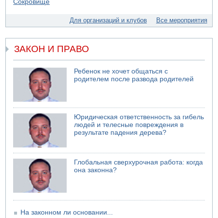
05.08.2026 13:32
В России горят новые склады
Для организаций и клубов
Все мероприятия
05.08.2026 10:19
Хуситы сообщают об атаке по Саудовскому танкеру
ЗАКОН И ПРАВО
05.08.2026 10:16
Левые активисты пытались ворваться в офис
"Религиозного сионизма"
Ребенок не хочет общаться с
родителем после развода родителей
Юридическая ответственность за гибель
людей и телесные повреждения в
результате падения дерева?
Глобальная сверхурочная работа: когда
она законна?
На законном ли основании...