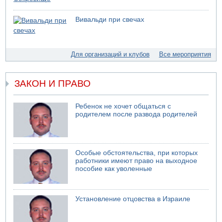
05.08.2026 10:19
Хуситы сообщают об атаке по Саудовскому танкеру
Вивальди при свечах
05.08.2026 10:16
Левые активисты пытались ворваться в офис
"Религиозного сионизма"
Для организаций и клубов
Все мероприятия
05.08.2026 06:42
В Дубае поднимается дым над портом
05.08.2026 06:41
ЗАКОН И ПРАВО
Еще один меморандум для Ирана
Ребенок не хочет общаться с
родителем после развода родителей
Особые обстоятельства, при которых
работники имеют право на выходное
пособие как уволенные
Установление отцовства в Израиле