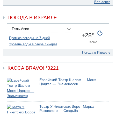
Вся лента
10.08.2026 19:30
Колумбия признала суверенитет Израиля над
Голанскими высотами
ПОГОДА В ИЗРАИЛЕ
10.08.2026 19:26
В результате землетрясения в Колумбии уже погибли 47
Тель-Авив
человек
+28°
Прогноз погоды на 7 дней
10.08.2026 18:58
ясно
58-летний мужчина тяжело ранен в ДТП на 31 шоссе у
Уровень воды в озере Кинерет
перекрестка Лехавим
Погода в Израиле
10.08.2026 17:59
В Европе новая волна жары
10.08.2026 17:44
КАССА BRAVO! *3221
Об "исчезновении" Артема Кирпичёнка, сообщила
"Гаарец"а, вслед за 13 телеканалом
Еврейский Театр Шалом — Моня
10.08.2026 17:31
Цацкес — Знаменосец
900 дней со дня исчезновения Хайманут Касао: семья
требует от ШАБАК подключиться к розыскам девочки
10.08.2026 15:44
Ализа Блох присоединяется к Эдельштейну
Театр У Никитских Ворот Марка
10.08.2026 15:31
Розовского — Свадьба
Пожар в долине реки Иордан