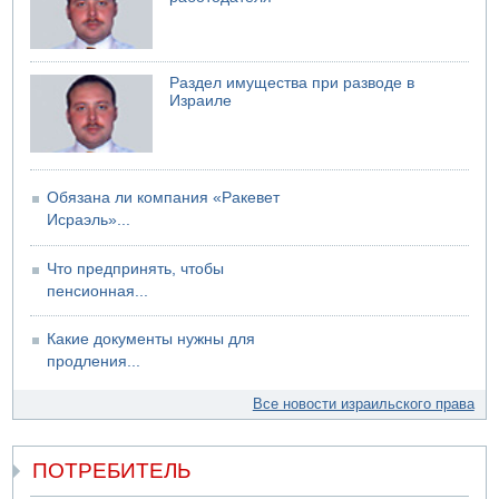
06.08.2026 13:07
Возле Кирьят-Арбы пожар на местности
06.08.2026 12:06
Раздел имущества при разводе в
США не будут давить на Израиль в вопросе Ливана
Израиле
06.08.2026 11:41
Трое подростков ограбили сексшоп в Холоне
Обязана ли компания «Ракевет
Исраэль»...
Что предпринять, чтобы
пенсионная...
Какие документы нужны для
продления...
Все новости израильского права
ПОТРЕБИТЕЛЬ