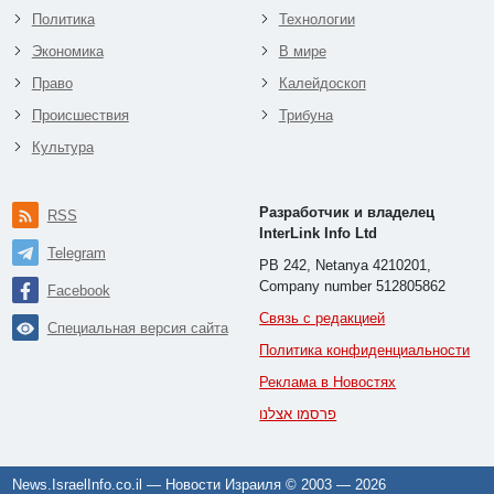
Политика
Технологии
Экономика
В мире
Право
Калейдоскоп
Происшествия
Трибуна
Культура
Разработчик и владелец
RSS
InterLink Info Ltd
Telegram
PB 242, Netanya 4210201,
Company number 512805862
Facebook
Связь с редакцией
Специальная версия сайта
Политика конфиденциальности
Реклама в Новостях
פרסמו אצלנו
News.IsraelInfo.co.il — Новости Израиля © 2003 —
2026