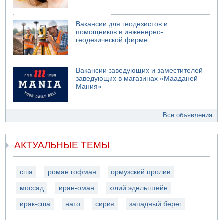
Вакансии для геодезистов и
помощников в инженерно-
геодезической фирме
Вакансии заведующих и заместителей
заведующих в магазинах «Мааданей
Мания»
Все объявления
АКТУАЛЬНЫЕ ТЕМЫ
сша
роман гофман
ормузский пролив
моссад
иран-оман
юлий эдельштейн
ирак-сша
нато
сирия
западный берег