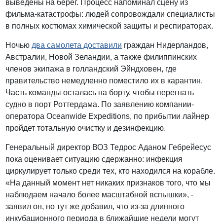
выведены на берег. Процесс напоминал сцену из
фильма-катастрофы: людей сопровождали специалисты
в полных костюмах химической защиты и респираторах.
Ночью
два самолета доставили
граждан Нидерландов,
Австралии, Новой Зеландии, а также филиппинских
членов экипажа в голландский Эйндховен, где
правительство немедленно поместило их в карантин.
Часть команды осталась на борту, чтобы перегнать
судно в порт Роттердама. По заявлению компании-
оператора Oceanwide Expeditions, по прибытии лайнер
пройдет тотальную очистку и дезинфекцию.
Генеральный директор ВОЗ Тедрос Аданом Гебрейесус
пока оценивает ситуацию сдержанно: инфекция
циркулирует только среди тех, кто находился на корабле.
«На данный момент нет никаких признаков того, что мы
наблюдаем начало более масштабной вспышки», -
заявил он, но тут же добавил, что из-за длинного
инкубационного периода в ближайшие недели могут