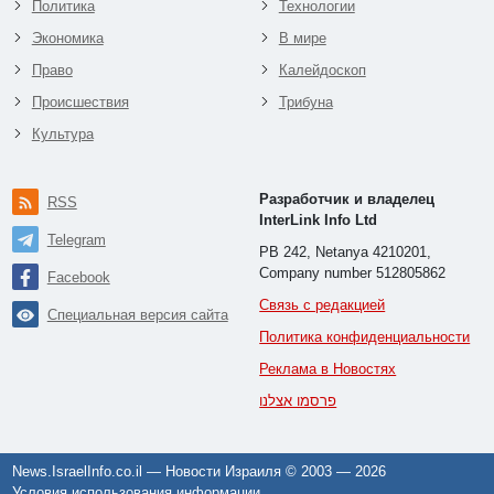
Политика
Технологии
Экономика
В мире
Право
Калейдоскоп
Происшествия
Трибуна
Культура
Разработчик и владелец
RSS
InterLink Info Ltd
Telegram
PB 242, Netanya 4210201,
Company number 512805862
Facebook
Связь с редакцией
Специальная версия сайта
Политика конфиденциальности
Реклама в Новостях
פרסמו אצלנו
News.IsraelInfo.co.il — Новости Израиля © 2003 —
2026
Условия использования информации
.