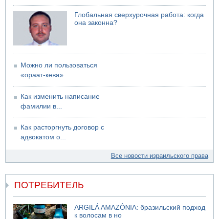
Подозреваемый в домогательствах в хостеле - Гильбоа
Глобальная сверхурочная работа: когда
Дахан
она законна?
07.08.2026 17:55
Обнародовано имя полицейского, подозреваемого в
коррупционных отношениях с Йоавом Элиаси
07.08.2026 17:51
Можно ли пользоваться
БАГАЦ отказался заморозить лишение налоговых льгот
«ораат-кева»...
для уклонистов-харедим
07.08.2026 17:48
Как изменить написание
В Иерусалиме водитель врезался в забор и серьезно
фамилии в...
пострадал
Как расторгнуть договор с
адвокатом о...
Все новости израильского права
ПОТРЕБИТЕЛЬ
ARGILÁ AMAZÔNIA: бразильский подход
к волосам в но