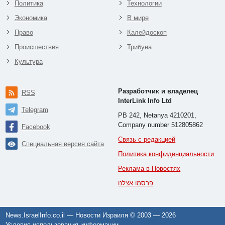
Политика
Технологии
Экономика
В мире
Право
Калейдоскоп
Происшествия
Трибуна
Культура
Разработчик и владелец
RSS
InterLink Info Ltd
Telegram
PB 242, Netanya 4210201,
Company number 512805862
Facebook
Связь с редакцией
Специальная версия сайта
Политика конфиденциальности
Реклама в Новостях
פרסמו אצלנו
News.IsraelInfo.co.il — Новости Израиля © 2003 —
2026
Условия использования информации
.