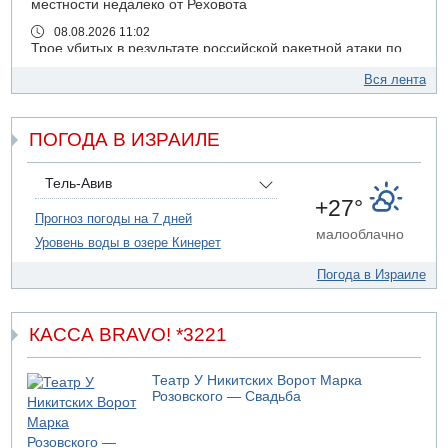
местности недалеко от Реховота
08.08.2026 11:02
Трое убитых в результате российской ракетной атаки по
Киеву
Вся лента
07.08.2026 20:43
Поножовщина в Тайбе: 3 мужчин серьезно ранены
ПОГОДА В ИЗРАИЛЕ
07.08.2026 20:41
Ynet: "Хизбалла" запустила БПЛА со взрывчаткой по
силам ЦАХАЛ
Тель-Авив
07.08.2026 19:16
+27°
ДТП в Ашдоде: тяжело ранены двое маленьких детей
Прогноз погоды на 7 дней
малооблачно
Уровень воды в озере Кинерет
07.08.2026 19:14
Скончался водитель, врезавшийся в стену в
Погода в Израиле
Иерусалиме
07.08.2026 17:57
Подозреваемый в домогательствах в хостеле - Гильбоа
КАССА BRAVO! *3221
Дахан
07.08.2026 17:55
Театр У Никитских Ворот Марка
Обнародовано имя полицейского, подозреваемого в
Розовского — Свадьба
коррупционных отношениях с Йоавом Элиаси
07.08.2026 17:51
БАГАЦ отказался заморозить лишение налоговых льгот