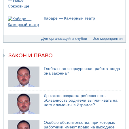
для уклонистов-харедим
07.08.2026 17:48
В Иерусалиме водитель врезался в забор и серьезно
Кабаре — Камерный театр
пострадал
07.08.2026 13:47
Ливанская армия сообщила о ранении солдата
Для организаций и клубов
Все мероприятия
07.08.2026 13:39
Моджтаба Хаменеи в плохом состоянии
07.08.2026 11:55
ЗАКОН И ПРАВО
Министр обороны ушел с заседания кабинета на
свадьбу
Глобальная сверхурочная работа: когда
07.08.2026 11:05
она законна?
Саудовская Аравия опасается нападения хуситов и
иракских ополченцев
До какого возраста ребенка есть
обязанность родителя выплачивать на
него алименты в Израиле?
Особые обстоятельства, при которых
работники имеют право на выходное