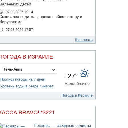
маленьких детей
07.08.2026 19:14
Скончался водитель, врезавшийся в стену в
Иерусалиме
07.08.2026 17:57
Подозреваемый в домогательствах в хостеле
- Гильбоа Дахан
Вся лента
07.08.2026 17:55
Обнародовано имя полицейского,
ПОГОДА В ИЗРАИЛЕ
подозреваемого в коррупционных
отношениях с Йоавом Элиаси
Тель-Авив
07.08.2026 17:51
+27°
БАГАЦ отказался заморозить лишение
Прогноз погоды на 7 дней
налоговых льгот для уклонистов-харедим
малооблачно
Уровень воды в озере Кинерет
07.08.2026 17:48
В Иерусалиме водитель врезался в забор и
Погода в Израиле
серьезно пострадал
07.08.2026 13:47
Ливанская армия сообщила о ранении
КАССА BRAVO! *3221
солдата
07.08.2026 13:39
Песняры — звездные солисты