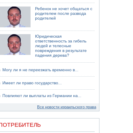
06.08.2026 13:07
Ребенок не хочет общаться с
Возле Кирьят-Арбы пожар на местности
родителем после развода
родителей
06.08.2026 12:06
США не будут давить на Израиль в вопросе
Ливана
Юридическая
06.08.2026 11:41
ответственность за гибель
Трое подростков ограбили сексшоп в Холоне
людей и телесные
повреждения в результате
падения дерева?
Могу ли я не переезжать временно в...
Имеет ли право государство...
Повлияют ли выплаты из Германии на...
Все новости израильского права
ПОТРЕБИТЕЛЬ