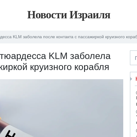
Новости Израиля
десса KLM заболела после контакта с пассажиркой круизного кора
стюардесса KLM заболела
жиркой круизного корабля