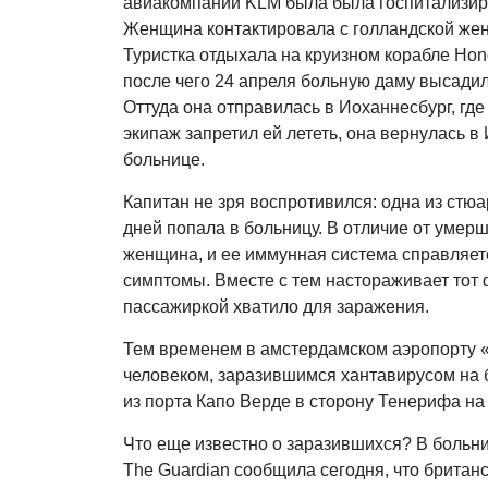
авиакомпании KLM была была госпитализир
Женщина контактировала с голландской жен
Туристка отдыхала на круизном корабле Hond
после чего 24 апреля больную даму высадил
Оттуда она отправилась в Иоханнесбург, гд
экипаж запретил ей лететь, она вернулась в
больнице.
Капитан не зря воспротивился: одна из стюа
дней попала в больницу. В отличие от умерш
женщина, и ее иммунная система справляетс
симптомы. Вместе с тем настораживает тот 
пассажиркой хватило для заражения.
Тем временем в амстердамском аэропорту 
человеком, заразившимся хантавирусом на 
из порта Капо Верде в сторону Тенерифа на 
Что еще известно о заразившихся? В больн
The Guardian сообщила сегодня, что британс