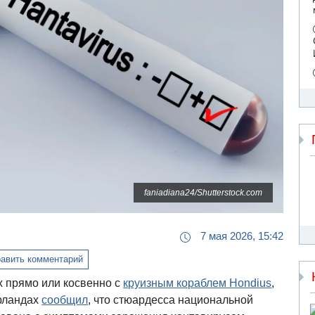
faniadiana24/Shutterstock.com
7 мая 2026, 15:42
авить комментарий
х прямо или косвенно с
круизным кораблем Hondius
,
рландах
сообщил
, что стюардесса национальной