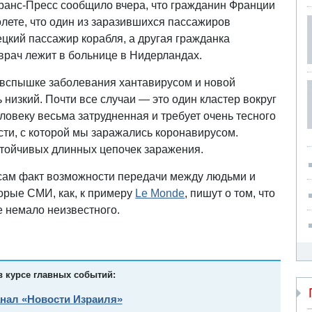
Франс-Пресс сообщило вчера, что гражданин Франции
молете, что один из заразившихся пассажиров
ецкий пассажир корабля, а другая гражданка
 врач лежит в больнице в Нидерландах.
ой вспышке заболевания хантавирусом и новой
 низкий. Почти все случаи — это один кластер вокруг
еловеку весьма затрудненная и требует очень тесного
ости, с которой мы заражались коронавирусом.
стойчивых длинных цепочек заражения.
 сам факт возможности передачи между людьми и
орые СМИ, как, к примеру
Le Monde
, пишут о том, что
е немало неизвестного.
в курсе главных событий:
анал «Новости Израиля»