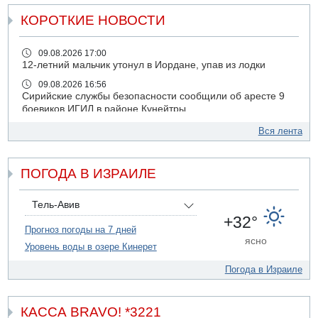
КОРОТКИЕ НОВОСТИ
09.08.2026 17:00
12-летний мальчик утонул в Иордане, упав из лодки
09.08.2026 16:56
Сирийские службы безопасности сообщили об аресте 9
боевиков ИГИЛ в районе Кунейтры
09.08.2026 16:53
Вся лента
Прогноз погоды: с понедельника усиление жары в
удаленных от моря районах Израиля
ПОГОДА В ИЗРАИЛЕ
09.08.2026 15:49
Хуситы сообщили об ударе дроном по саудовскому НПЗ
компании Aramco
Тель-Авив
09.08.2026 14:43
+32°
Умер пятилетний ребенок, забытый в закрытой машине
Прогноз погоды на 7 дней
ясно
в Лоде
Уровень воды в озере Кинерет
09.08.2026 13:54
Погода в Израиле
Правительство переводит министерству обороны еще
миллиард шекелей сверх утвержденного бюджета "на
срочные секретные нужды"
КАССА BRAVO! *3221
09.08.2026 13:46