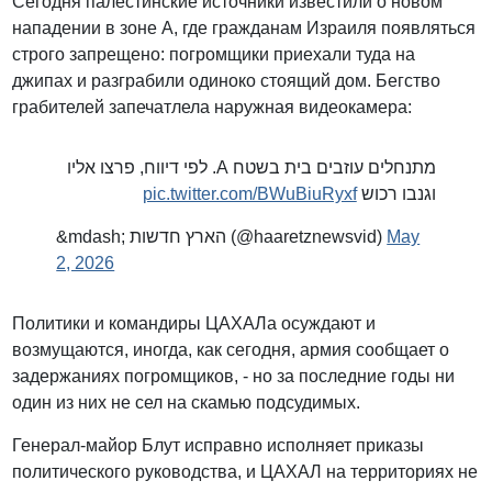
Сегодня палестинские источники известили о новом
нападении в зоне А, где гражданам Израиля появляться
строго запрещено: погромщики приехали туда на
джипах и разграбили одиноко стоящий дом. Бегство
грабителей запечатлела наружная видеокамера:
מתנחלים עוזבים בית בשטח A. לפי דיווח, פרצו אליו
pic.twitter.com/BWuBiuRyxf
וגנבו רכוש
&mdash; הארץ חדשות (@haaretznewsvid)
May
2, 2026
Политики и командиры ЦАХАЛа осуждают и
возмущаются, иногда, как сегодня, армия сообщает о
задержаниях погромщиков, - но за последние годы ни
один из них не сел на скамью подсудимых.
Генерал-майор Блут исправно исполняет приказы
политического руководства, и ЦАХАЛ на территориях не