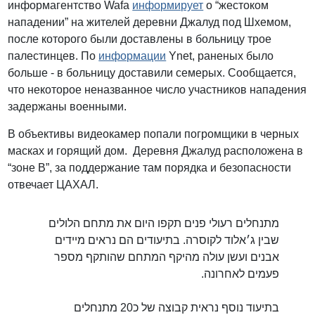
информагентство Wafa
информирует
о “жестоком
нападении” на жителей деревни Джалуд под Шхемом,
после которого были доставлены в больницу трое
палестинцев. По
информации
Ynet, раненых было
больше - в больницу доставили семерых. Сообщается,
что некоторое неназванное число участников нападения
задержаны военными.
В объективы видеокамер попали погромщики в черных
масках и горящий дом. Деревня Джалуд расположена в
“зоне В”, за поддержание там порядка и безопасности
отвечает ЦАХАЛ.
מתנחלים רעולי פנים תקפו היום את מתחם הלולים
שבין ג׳אלוד לקוסרה. בתיעודים הם נראים מיידים
אבנים ועשן עולה מהיקף המתחם שהותקף מספר
פעמים לאחרונה.
בתיעוד נוסף נראית קבוצה של כ20 מתנחלים