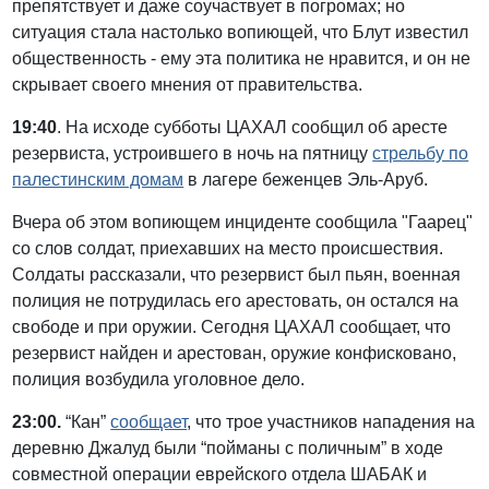
препятствует и даже соучаствует в погромах; но
ситуация стала настолько вопиющей, что Блут известил
общественность - ему эта политика не нравится, и он не
скрывает своего мнения от правительства.
19:40
. На исходе субботы ЦАХАЛ сообщил об аресте
резервиста, устроившего в ночь на пятницу
стрельбу по
палестинским домам
в лагере беженцев Эль-Аруб.
Вчера об этом вопиющем инциденте сообщила "Гаарец"
со слов солдат, приехавших на место происшествия.
Солдаты рассказали, что резервист был пьян, военная
полиция не потрудилась его арестовать, он остался на
свободе и при оружии. Сегодня ЦАХАЛ сообщает, что
резервист найден и арестован, оружие конфисковано,
полиция возбудила уголовное дело.
23:00.
“Кан”
сообщает
, что трое участников нападения на
деревню Джалуд были “пойманы с поличным” в ходе
совместной операции еврейского отдела ШАБАК и