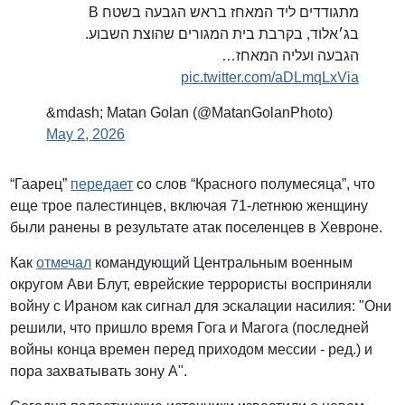
מתגודדים ליד המאחז בראש הגבעה בשטח B
בג׳אלוד, בקרבת בית המגורים שהוצת השבוע.
הגבעה ועליה המאחז…
pic.twitter.com/aDLmqLxVia
&mdash; Matan Golan (@MatanGolanPhoto)
May 2, 2026
“Гаарец”
передает
со слов “Красного полумесяца”, что
еще трое палестинцев, включая 71-летнюю женщину
были ранены в результате атак поселенцев в Хевроне.
Как
отмечал
командующий Центральным военным
округом Ави Блут, еврейские террористы восприняли
войну с Ираном как сигнал для эскалации насилия: "Они
решили, что пришло время Гога и Магога (последней
войны конца времен перед приходом мессии - ред.) и
пора захватывать зону А".