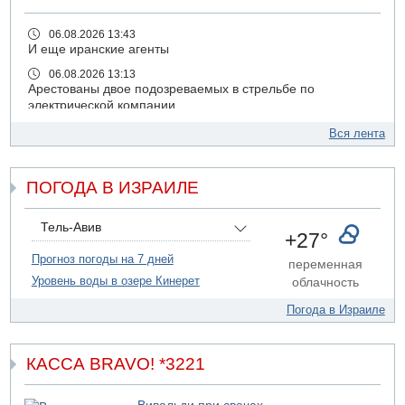
06.08.2026 13:43
И еще иранские агенты
06.08.2026 13:13
Арестованы двое подозреваемых в стрельбе по
электрической компании
06.08.2026 13:07
Вся лента
Возле Кирьят-Арбы пожар на местности
06.08.2026 12:06
ПОГОДА В ИЗРАИЛЕ
США не будут давить на Израиль в вопросе Ливана
06.08.2026 11:41
Трое подростков ограбили сексшоп в Холоне
Тель-Авив
+27°
06.08.2026 08:45
Прогноз погоды на 7 дней
переменная
Взрыв в Северном Тель-Авиве
Уровень воды в озере Кинерет
облачность
06.08.2026 08:11
Украинская атака на российский НПЗ
Погода в Израиле
05.08.2026 18:30
Израиль провел испытания системы противоракетной
обороны "Хец"
КАССА BRAVO! *3221
05.08.2026 18:28
МАДА призывает израильтян срочно сдавать кровь