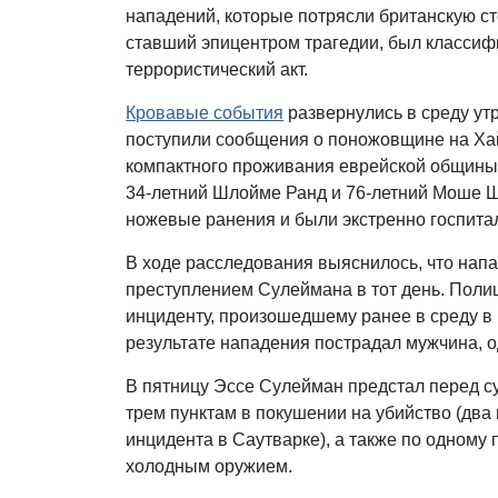
нападений, которые потрясли британскую ст
ставший эпицентром трагедии, был класси
террористический акт.
Кровавые события
развернулись в среду ут
поступили сообщения о поножовщине на Хай
компактного проживания еврейской общины
34-летний Шлойме Ранд и 76-летний Моше 
ножевые ранения и были экстренно госпита
В ходе расследования выяснилось, что нап
преступлением Сулеймана в тот день. Полиц
инциденту, произошедшему ранее в среду в 
результате нападения пострадал мужчина, о
В пятницу Эссе Сулейман предстал перед с
трем пунктам в покушении на убийство (два 
инцидента в Саутварке), а также по одному
холодным оружием.