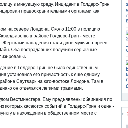
олицу в минувшую среду. Инцидент в Голдерс-Грин,
фицирован правоохранительными органами как
ром на севере Лондона. Около 11:00 в полицию
филд-авеню в районе Голдерс-Грин - месте
. Жертвами нападения стали двое мужчин-евреев:
Шайн. Оба пострадавших получили серьезные
лизированы.
адение в Голдерс-Грин не было единственным
ия установила его причастность к еще одному
районе Саутварк на юго-востоке Лондона. Там в
днако он отделался легкими травмами.
удом Вестминстера. Ему предъявлены обвинения по
из которых касаются событий в Голдерс-Грин и один -
 пункту в нахождении в общественном месте с