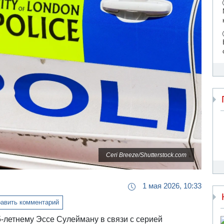
Ceri Breeze/Shutterstock.com
1 мая 2026, 10:33
авить комментарий
летнему Эссе Сулейману в связи с серией