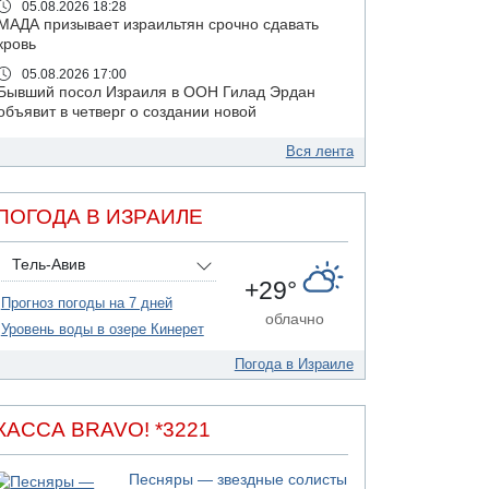
05.08.2026 18:28
МАДА призывает израильтян срочно сдавать
кровь
05.08.2026 17:00
Бывший посол Израиля в ООН Гилад Эрдан
объявит в четверг о создании новой
политической партии
Вся лента
05.08.2026 13:49
На севере Израиля на берег выбросило тело
05.08.2026 13:32
ПОГОДА В ИЗРАИЛЕ
В России горят новые склады
05.08.2026 10:19
Тель-Авив
Хуситы сообщают об атаке по Саудовскому
+29°
танкеру
Прогноз погоды на 7 дней
облачно
05.08.2026 10:16
Уровень воды в озере Кинерет
Левые активисты пытались ворваться в офис
"Религиозного сионизма"
Погода в Израиле
05.08.2026 06:42
В Дубае поднимается дым над портом
КАССА BRAVO! *3221
05.08.2026 06:41
Еще один меморандум для Ирана
Песняры — звездные солисты