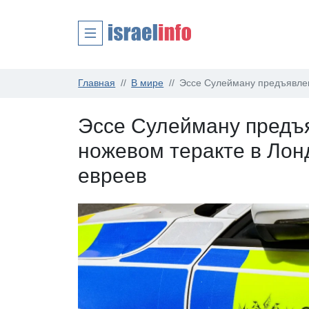
Главная
В мире
Эссе Сулейману предъявлен
Эссе Сулейману предъ
ножевом теракте в Лон
евреев