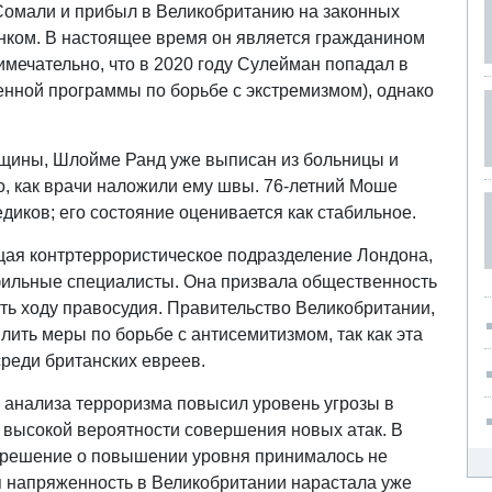
 Сомали и прибыл в Великобританию на законных
енком. В настоящее время он является гражданином
мечательно, что в 2020 году Сулейман попадал в
енной программы по борьбе с экстремизмом), однако
щины, Шлойме Ранд уже выписан из больницы и
о, как врачи наложили ему швы. 76-летний Моше
иков; его состояние оценивается как стабильное.
ая контртеррористическое подразделение Лондона,
фильные специалисты. Она призвала общественность
ть ходу правосудия. Правительство Великобритании,
лить меры по борьбе с антисемитизмом, так как эта
среди британских евреев.
анализа терроризма повысил уровень угрозы в
 о высокой вероятности совершения новых атак. В
о решение о повышении уровня принималось не
ая напряженность в Великобритании нарастала уже