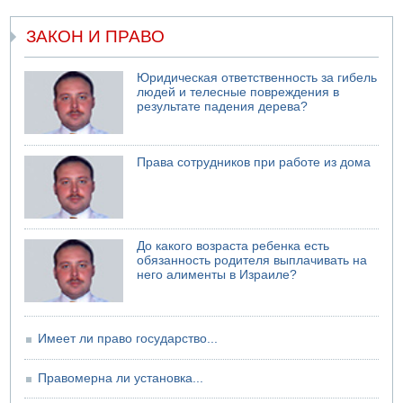
свадьбу
ЗАКОН И ПРАВО
07.08.2026 11:05
Саудовская Аравия опасается нападения хуситов и
иракских ополченцев
Юридическая ответственность за гибель
07.08.2026 08:29
людей и телесные повреждения в
В Бат-Яме утонул мужчина
результате падения дерева?
07.08.2026 08:29
Стрельба в школе Таиланда
Права сотрудников при работе из дома
До какого возраста ребенка есть
обязанность родителя выплачивать на
него алименты в Израиле?
Имеет ли право государство...
Правомерна ли установка...