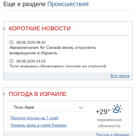
Еще в разделе
Происшествия
КОРОТКИЕ НОВОСТИ
09.08.2026 08:30
Авиакомпания Air Canada вновь отсрочила
возвращение в Израиль
08.08.2026 14:43
Тело мужчины обнаружено сегодня на открытой
местности недалеко от Реховота
Вся лента
08.08.2026 11:02
Трое убитых в результате российской ракетной атаки по
Киеву
ПОГОДА В ИЗРАИЛЕ
07.08.2026 20:43
Поножовщина в Тайбе: 3 мужчин серьезно ранены
Тель-Авив
+29°
07.08.2026 20:41
Ynet: "Хизбалла" запустила БПЛА со взрывчаткой по
Прогноз погоды на 7 дней
переменная
силам ЦАХАЛ
Уровень воды в озере Кинерет
облачность
07.08.2026 19:16
Погода в Израиле