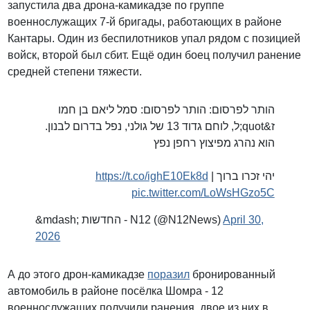
запустила два дрона-камикадзе по группе
военнослужащих 7-й бригады, работающих в районе
Кантары. Один из беспилотников упал рядом с позицией
войск, второй был сбит. Ещё один боец получил ранение
средней степени тяжести.
הותר לפרסום: הותר לפרסום: סמל ליאם בן חמו
ז&quot;ל, לוחם גדוד 13 של גולני, נפל בדרום לבנון.
הוא נהרג מפיצוץ רחפן נפץ
https://t.co/ighE10Ek8d
יהי זכרו ברוך |
pic.twitter.com/LoWsHGzo5C
&mdash; החדשות - N12 (@N12News)
April 30,
2026
А до этого дрон-камикадзе
поразил
бронированный
автомобиль в районе посёлка Шомра - 12
военнослужащих получили ранения, двое из них в