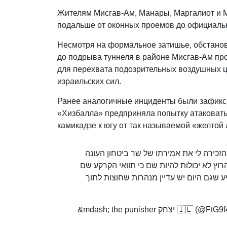
Жителям Мисгав-Ам, Манары, Маргалиот и М
подальше от оконных проемов до официаль
Несмотря на формальное затишье, обстанов
до подрыва туннеля в районе Мисгав-Ам п
для перехвата подозрительных воздушных ц
израильских сил.
Ранее аналогичные инциденты были зафикс
«Хизбалла» предприняла попытку атаковать
камикадзе к югу от так называемой «желтой
זכירה לי את אמירתו של שר ביטחון העונה
רוץ לא יכולות להיות שם כי תוואי הקרקע שם
ע שגם היום יש עדיין מנהרות שחוצות לתוך
&mdash; the punisher צחק