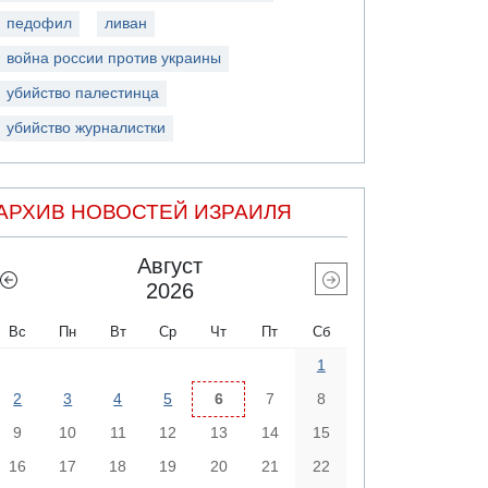
педофил
ливан
война россии против украины
убийство палестинца
убийство журналистки
АРХИВ НОВОСТЕЙ ИЗРАИЛЯ
Август
2026
Вс
Пн
Вт
Ср
Чт
Пт
Сб
1
2
3
4
5
6
7
8
9
10
11
12
13
14
15
16
17
18
19
20
21
22