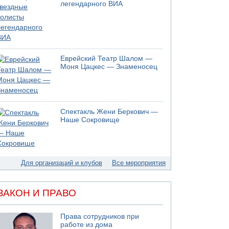
05.08.2026 13:32
легендарного ВИА
В России горят новые склады
05.08.2026 10:19
Хуситы сообщают об атаке по Саудовскому
танкеру
05.08.2026 10:16
Еврейский Театр Шалом —
Левые активисты пытались ворваться в офис
Моня Цацкес — Знаменосец
"Религиозного сионизма"
05.08.2026 06:42
В Дубае поднимается дым над портом
05.08.2026 06:41
Спектакль Жени Беркович —
Еще один меморандум для Ирана
Наше Сокровище
04.08.2026 20:31
Минздрав и Министерство экологии
сообщили о необычно высоком уровне
загрязнения воды в девяти реках и ручьях на
Для организаций и клубов
Все мероприятия
севере страны
ЗАКОН И ПРАВО
Права сотрудников при
работе из дома