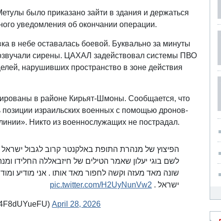
етулы было приказано зайти в здания и держаться
ного уведомления об окончании операции.
ка в небе оставалась боевой. Буквально за минуты
розвучали сирены. ЦАХАЛ задействовал системы ПВО
елей, нарушивших пространство в зоне действия
ированы в районе Кирьят-Шмоны. Сообщается, что
 позиции израильских военных с помощью дронов-
 линии». Никто из военнослужащих не пострадал.
הפיצוץ של מנהרת התופת באלקנטר קרוב לגבול ישראל ה
לשם בוגי יעלון שאמר הטילים של חיזבאללה החלידו ומנה
שונה מאד מעזה וקשה לחפור מאד אותו . אני מודיע ומודי
pic.twitter.com/H2UyNunVw2
ישראל .
י 🇮🇱 (@FtG9f4F8dUYueFU)
April 28, 2026