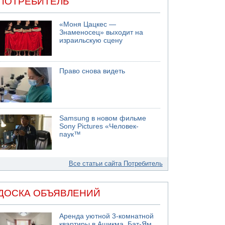
ПОТРЕБИТЕЛЬ
«Моня Цацкес —
Знаменосец» выходит на
израильскую сцену
Право снова видеть
Samsung в новом фильме
Sony Pictures «Человек-
паук™
Все статьи сайта Потребитель
ДОСКА ОБЪЯВЛЕНИЙ
Аренда уютной 3-комнатной
квартиры в Ашикма, Бат-Ям