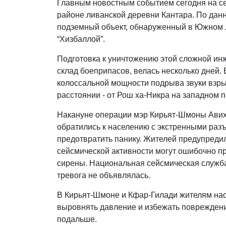
Главным новостным событием сегодня на се
районе ливанской деревни Кантара. По да
подземный объект, обнаруженный в Южном Л
“Хизбаллой”.
Подготовка к уничтожению этой сложной ин
склад боеприпасов, велась несколько дней. 
колоссальной мощности подрыва звуки взр
расстоянии - от Рош ха-Никра на западном 
Накануне операции мэр Кирьят-Шмоны Авих
обратились к населению с экстренными раз
предотвратить панику. Жителей предупреди
сейсмической активности могут ошибочно пр
сирены. Национальная сейсмическая служба
тревога не объявлялась.
В Кирьят-Шмоне и Кфар-Гилади жителям нас
выровнять давление и избежать повреждения
подальше.