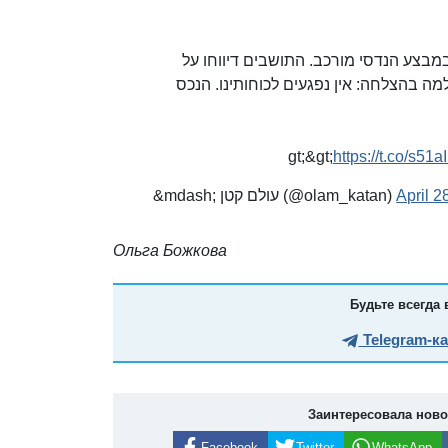
מבצע הנדסי מורכב. התושבים דיווחו על
ה בהצלחה: אין נפגעים לכוחותינו. הנכס
https://t.co/s51
&mdash; עולם קטן (@olam_katan)
April 2
Ольга Божкова
Будьте всегда 
Telegram-к
Заинтересовала нов
Facebook
Twitter
WhatsApp