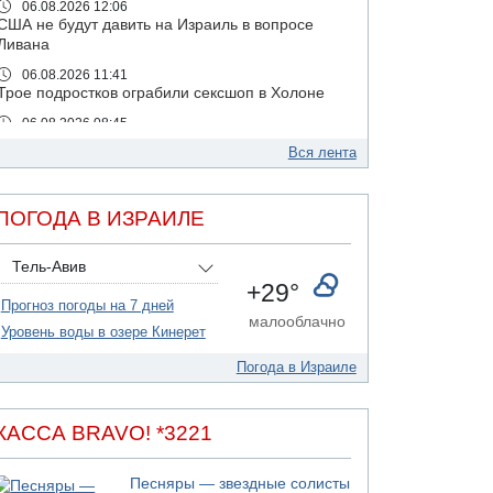
06.08.2026 12:06
США не будут давить на Израиль в вопросе
Ливана
06.08.2026 11:41
Трое подростков ограбили сексшоп в Холоне
06.08.2026 08:45
Взрыв в Северном Тель-Авиве
Вся лента
06.08.2026 08:11
Украинская атака на российский НПЗ
ПОГОДА В ИЗРАИЛЕ
05.08.2026 18:30
Израиль провел испытания системы
противоракетной обороны "Хец"
Тель-Авив
+29°
05.08.2026 18:28
Прогноз погоды на 7 дней
МАДА призывает израильтян срочно сдавать
малооблачно
кровь
Уровень воды в озере Кинерет
05.08.2026 17:00
Погода в Израиле
Бывший посол Израиля в ООН Гилад Эрдан
объявит в четверг о создании новой
политической партии
КАССА BRAVO! *3221
05.08.2026 13:49
На севере Израиля на берег выбросило тело
Песняры — звездные солисты