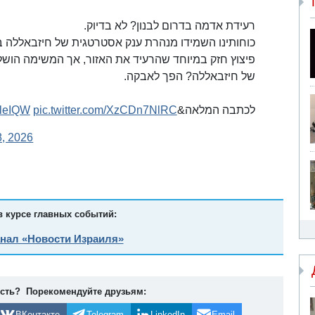
רעידת אדמה בדרום לבנון? לא בדיוק.
כוחותינו השמידו מנהרת ענק אסטרטגית של חיזבאללה ב
פיצוץ חזק במיוחד שהרעיד את האזור, אך המשימה הושלמ
של חיזבאללה? הפך לאבקה.
aIleIQW
pic.twitter.com/XzCDn7NlRC
לכתבה המלאה&gt;&gt;
8, 2026
в курсе главных событий:
анал «Новости Израиля»
ость? Порекомендуйте друзьям:
ВКонтакте
Telegram
LinkedIn
Email