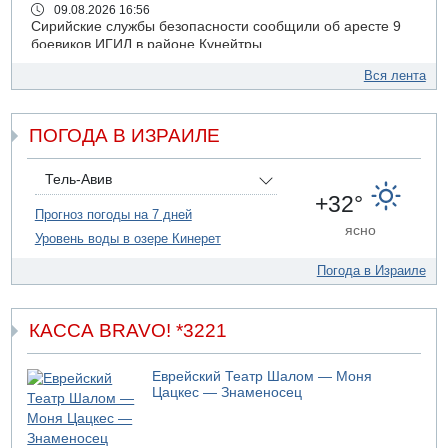
09.08.2026 16:56
Сирийские службы безопасности сообщили об аресте 9
боевиков ИГИЛ в районе Кунейтры
09.08.2026 16:53
Вся лента
Прогноз погоды: с понедельника усиление жары в
удаленных от моря районах Израиля
ПОГОДА В ИЗРАИЛЕ
09.08.2026 15:49
Хуситы сообщили об ударе дроном по саудовскому НПЗ
компании Aramco
Тель-Авив
09.08.2026 14:43
+32°
Умер пятилетний ребенок, забытый в закрытой машине
Прогноз погоды на 7 дней
ясно
в Лоде
Уровень воды в озере Кинерет
09.08.2026 13:54
Погода в Израиле
Правительство переводит министерству обороны еще
миллиард шекелей сверх утвержденного бюджета "на
срочные секретные нужды"
КАССА BRAVO! *3221
09.08.2026 13:46
В больнице "Шамир" борются за жизнь забытого в
закрытой машине пятилетнего ребенка
Еврейский Театр Шалом — Моня
Цацкес — Знаменосец
09.08.2026 13:38
NYT: Хизбалла переживает самый серьезный
финансовый кризис за многие годы