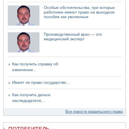
Особые обстоятельства, при которых
07.08.2026 17:57
работники имеют право на выходное
Подозреваемый в домогательствах в хостеле - Гильбоа
пособие как уволенные
Дахан
07.08.2026 17:55
Обнародовано имя полицейского, подозреваемого в
Производственный врач — это
коррупционных отношениях с Йоавом Элиаси
медицинский эксперт
07.08.2026 17:51
БАГАЦ отказался заморозить лишение налоговых льгот
для уклонистов-харедим
07.08.2026 17:48
Как получить справку об
В Иерусалиме водитель врезался в забор и серьезно
изменении...
пострадал
Имеет ли право государство...
Как получить деньги
наследодателя,...
Все новости израильского права
ПОТРЕБИТЕЛЬ