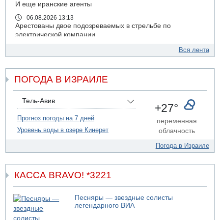
И еще иранские агенты
06.08.2026 13:13
Арестованы двое подозреваемых в стрельбе по
электрической компании
06.08.2026 13:07
Вся лента
Возле Кирьят-Арбы пожар на местности
06.08.2026 12:06
ПОГОДА В ИЗРАИЛЕ
США не будут давить на Израиль в вопросе Ливана
06.08.2026 11:41
Трое подростков ограбили сексшоп в Холоне
Тель-Авив
+27°
06.08.2026 08:45
Прогноз погоды на 7 дней
переменная
Взрыв в Северном Тель-Авиве
Уровень воды в озере Кинерет
облачность
06.08.2026 08:11
Украинская атака на российский НПЗ
Погода в Израиле
05.08.2026 18:30
Израиль провел испытания системы противоракетной
обороны "Хец"
КАССА BRAVO! *3221
05.08.2026 18:28
МАДА призывает израильтян срочно сдавать кровь
Песняры — звездные солисты
легендарного ВИА
05.08.2026 17:00
Бывший посол Израиля в ООН Гилад Эрдан объявит в