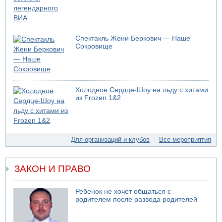
четверг о создании новой политической партии
05.08.2026 13:49
На севере Израиля на берег выбросило тело
Спектакль Жени Беркович — Наше
05.08.2026 13:32
Сокровище
В России горят новые склады
05.08.2026 10:19
Хуситы сообщают об атаке по Саудовскому танкеру
05.08.2026 10:16
Холодное Сердце-Шоу на льду с хитами
Левые активисты пытались ворваться в офис
из Frozen 1&2
"Религиозного сионизма"
05.08.2026 06:42
В Дубае поднимается дым над портом
05.08.2026 06:41
Для организаций и клубов
Все мероприятия
Еще один меморандум для Ирана
ЗАКОН И ПРАВО
Ребенок не хочет общаться с
родителем после развода родителей